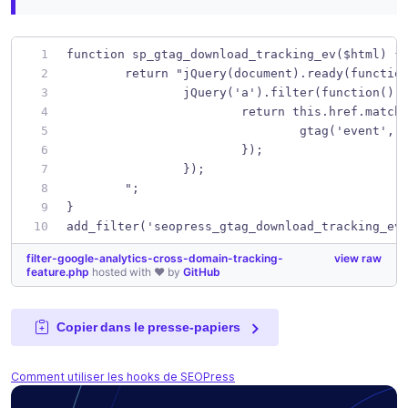
function sp_gtag_download_tracking_ev($html) {
	return "jQuery(document).ready(functio
		jQuery('a').filter(function() 
			return this.href.mat
				gtag('event
			});
		});
	";
} 
add_filter('seopress_gtag_download_tracking_ev
filter-google-analytics-cross-domain-tracking-
view raw
feature.php
hosted with ❤ by
GitHub
Copier dans le presse-papiers
Comment utiliser les hooks de SEOPress