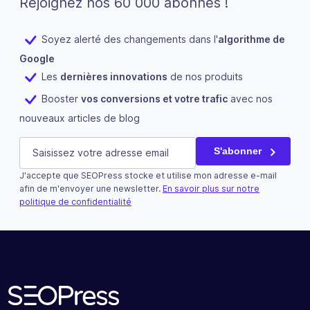
Rejoignez nos 60 000 abonnés !
Soyez alerté des changements dans l'
algorithme de
Google
Les
dernières innovations
de nos produits
Booster
vos conversions et votre trafic
avec nos
nouveaux articles de blog
Comments
E-mail
(Nécessaire)
S'abonner
J'accepte que SEOPress stocke et utilise mon adresse e-mail
Ce champ n’est utilisé qu’à des fins de validation et devra
afin de m'envoyer une newsletter.
En savoir plus sur notre
politique de confidentialité
S'abonner