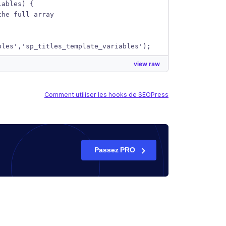
iables) {
the full array
bles','sp_titles_template_variables');
view raw
Comment utiliser les hooks de SEOPress
Passez PRO