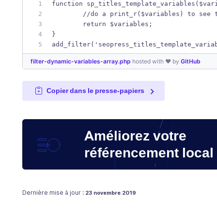
function sp_titles_template_variables($var
	//do a print_r($variables) to see 
	return $variables;
}
add_filter('seopress_titles_template_varia
filter-dynamic-variables-array.php
hosted with ❤ by
GitHub
Copier dans le presse-papiers
Améliorez votre
référencement local
Publié le
Dernière mise à jour :
23 novembre 2019