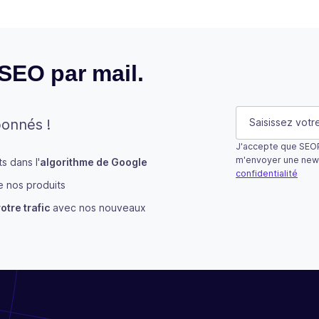
 SEO par mail.
Comments
E-mail
(Néces
bonnés !
J'accepte que SEOP
Ce champ n’est u
m'envoyer une new
 dans l'
algorithme de Google
confidentialité
 nos produits
S'abonner
otre trafic
avec nos nouveaux