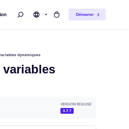
ion
Démarrer
Rechercher
Mon panier
s variables dynamiques
s variables
VERSION REQUISE
3.7.7