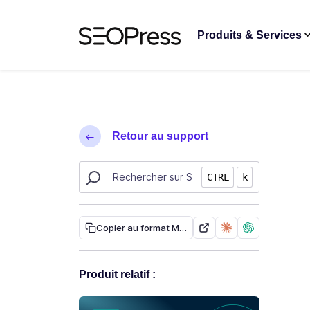
Aller au contenu
Accéder à la navigation
Produits & Services
Retour au support
Rechercher des ressources sur SEOPress
CTRL
k
Copier au format Markdown
Produit relatif :