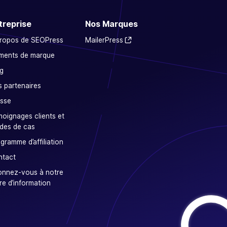
treprise
Nos Marques
propos de SEOPress
MailerPress
ments de marque
g
 partenaires
sse
oignages clients et
des de cas
gramme d’affiliation
ntact
onnez-vous à notre
tre d’information