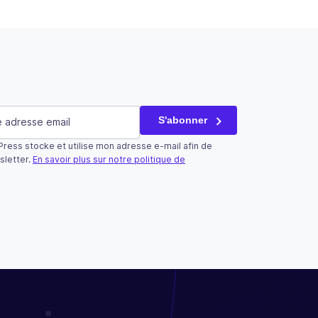
saire)
S'abonner
ress stocke et utilise mon adresse e-mail afin de
tilisé qu’à des fins de validation et devrait rester inchangé.
sletter.
En savoir plus sur notre politique de