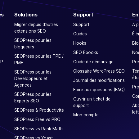
es
Solutions
Support
En
Migrer depuis d’autres
Support
A 
extensions SEO
Guides
Élé
SEOPress pour les
Hooks
Blo
blogueurs
SEO Ebooks
Nos
SEOPress pour les TPE /
WP
Guide de démarrage
Pre
PME
Glossaire WordPress SEO
Tém
SEOPress pour les
étu
Développeurs et
Journal des modifications
Agences
Pro
Foire aux questions (FAQ)
SEOPress pour les
Co
Ouvrir un ticket de
Experts SEO
support
Ab
SEOPress & Productivité
let
Mon compte
SEOPress Free vs PRO
SEOPress vs Rank Math
SEOPress vs Yoast