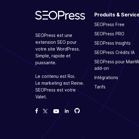
Produits & Servic
SEOPress Free
SEOPress PRO
SEOPress est une
extension SEO pour
SEOPress Insights
votre site WordPress.
SEOPress Crédits IA
Simple, rapide et
SEOPress pour Main
puissante.
add-on
Le contenu est Roi.
Intégrations
Le marketing est Reine.
Tarifs
SEOPress est votre
Valet.
Forcez-nous sur GitHub
Forcez-nous sur GitHub
Likez notre page Facebook
Suivez-nous sur Twitter
Nous voir sur YouTube