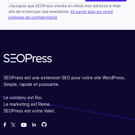
J'accepte que SEOPress stocke et utilise mon adresse e-mail
Ce champ n’est utilisé qu’à des fins de validation et devra
afin de m'envoyer une newsletter.
En savoir plus sur notre
politique de confidentialité
S'abonner
SEOPress est une extension SEO pour votre site WordPress.
Simple, rapide et puissante.
Le contenu est Roi.
Le marketing est Reine.
SEOPress est votre Valet.
Forcez-nous sur GitHub
Forcez-nous sur GitHub
Likez notre page Facebook
Suivez-nous sur Twitter
Nous voir sur YouTube