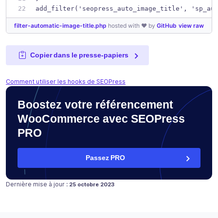
add_filter('seopress_auto_image_title', 'sp_au
filter-automatic-image-title.php
hosted with ❤ by
GitHub
view raw
Copier dans le presse-papiers
Comment utiliser les hooks de SEOPress
Boostez votre référencement
WooCommerce avec SEOPress
PRO
Passez PRO
Publié le
19 avril 2019
Dernière mise à jour :
25 octobre 2023