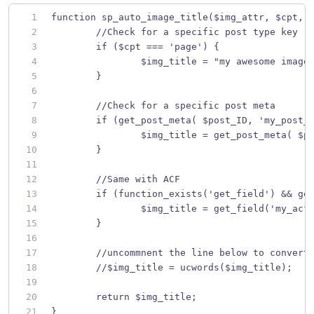
function sp_auto_image_title($img_attr, $cpt, 
	//Check for a specific post type key
	if ($cpt === 'page') {
		$img_title = "my awesome image
	}
	//Check for a specific post meta
	if (get_post_meta( $post_ID, 'my_post_
		$img_title = get_post_meta( $
	}
	//Same with ACF
	if (function_exists('get_field') && ge
		$img_title = get_field('my_acf
	}
	//uncommnent the line below to convert
	//$img_title = ucwords($img_title);
	return $img_title;
}