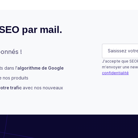
 SEO par mail.
LinkedIn
E-mail
(Néces
bonnés !
J'accepte que SEOP
Ce champ n’est u
m'envoyer une new
 dans l'
algorithme de Google
confidentialité
 nos produits
S'abonner
otre trafic
avec nos nouveaux