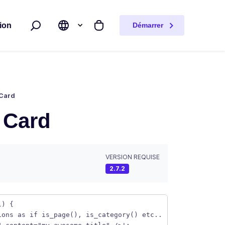
ion
Démarrer
Rechercher
Mon panier
r Card
r Card
VERSION REQUISE
2.7.2
l) { 
ions as if is_page(), is_category() etc.. 