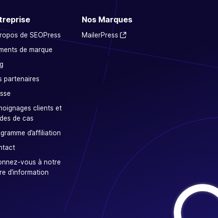
treprise
Nos Marques
propos de SEOPress
MailerPress
ments de marque
g
 partenaires
sse
oignages clients et
des de cas
gramme d’affiliation
ntact
onnez-vous à notre
tre d’information