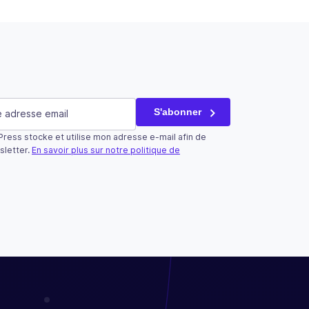
saire)
S'abonner
ress stocke et utilise mon adresse e-mail afin de
tilisé qu’à des fins de validation et devrait rester inchangé.
sletter.
En savoir plus sur notre politique de