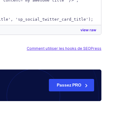
" content="my awesome title" />'; 
itle', 'sp_social_twitter_card_title');
view raw
Comment utiliser les hooks de SEOPress
Passez PRO