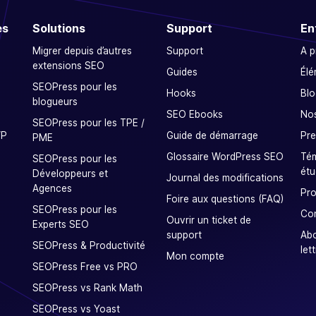
es
Solutions
Support
En
Migrer depuis d’autres
Support
A 
extensions SEO
Guides
Élé
SEOPress pour les
Hooks
Blo
blogueurs
SEO Ebooks
Nos
SEOPress pour les TPE /
WP
Guide de démarrage
Pre
PME
Glossaire WordPress SEO
Tém
SEOPress pour les
étu
Développeurs et
Journal des modifications
Agences
Pro
Foire aux questions (FAQ)
SEOPress pour les
Co
Ouvrir un ticket de
Experts SEO
support
Ab
SEOPress & Productivité
let
Mon compte
SEOPress Free vs PRO
SEOPress vs Rank Math
SEOPress vs Yoast