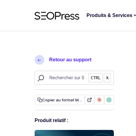
Aller au contenu
Accéder à la navigation
Produits & Services
Retour au support
Rechercher des ressources sur SEOPress
CTRL
k
Copier au format Markdown
Produit relatif :