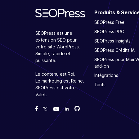
Produits & Servic
SEOPress Free
SEOPress PRO
SEOPress est une
extension SEO pour
SEOPress Insights
votre site WordPress.
SEOPress Crédits IA
Simple, rapide et
SEOPress pour Main
puissante.
add-on
Le contenu est Roi.
Intégrations
Le marketing est Reine.
Tarifs
SEOPress est votre
Valet.
Forcez-nous sur GitHub
Forcez-nous sur GitHub
Likez notre page Facebook
Suivez-nous sur Twitter
Nous voir sur YouTube