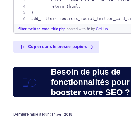
	$html = '<meta name="twitter:title
	return $html;
}
add_filter('seopress_social_twitter_card_t
filter-twitter-card-title.php
hosted with ❤ by
GitHub
Copier dans le presse-papiers
Besoin de plus de
fonctionnalités pour
booster votre SEO ?
Publié le
Dernière mise à jour :
14 avril 2018