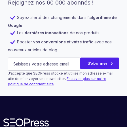
Rejoignez nos 60 000 abonnés !
Soyez alerté des changements dans l'
algorithme de
Google
Les
dernières innovations
de nos produits
Booster
vos conversions et votre trafic
avec nos
nouveaux articles de blog
X/Twitter
E-mail
(Nécessaire)
S'abonner
J'accepte que SEOPress stocke et utilise mon adresse e-mail
Ce champ n’est utilisé qu’à des fins de validation et devra
afin de m'envoyer une newsletter.
En savoir plus sur notre
politique de confidentialité
S'abonner