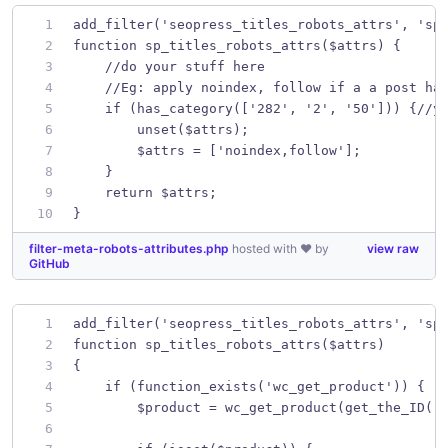
add_filter('seopress_titles_robots_attrs', 'sp
function sp_titles_robots_attrs($attrs) {
    //do your stuff here
    //Eg: apply noindex, follow if a a post ha
    if (has_category(['282', '2', '50'])) {//y
        unset($attrs);
        $attrs = ['noindex,follow'];
    }
    return $attrs;
}
filter-meta-robots-attributes.php
hosted with ❤ by
view raw
GitHub
add_filter('seopress_titles_robots_attrs', 'sp
function sp_titles_robots_attrs($attrs)
{
    if (function_exists('wc_get_product')) {
        $product = wc_get_product(get_the_ID()