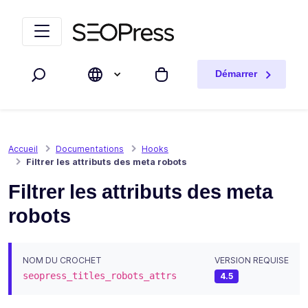
Aller au contenu
Accéder à la navigation
Démarrer
Rechercher
Mon panier
Accueil
Documentations
Hooks
Filtrer les attributs des meta robots
Filtrer les attributs des meta
robots
NOM DU CROCHET
VERSION REQUISE
seopress_titles_robots_attrs
4.5