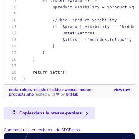
        if (isset($product)) {
            $product_visibility = $product->ge
            //Check product visibility
            if ($product_visibility ==='hidden
                unset($attrs);
                $attrs = ['noindex,follow'];
            }
        }
    }
    return $attrs;
}
meta-robots-noindex-hidden-woocommerce-
view raw
products.php
hosted with ❤ by
GitHub
Copier dans le presse-papiers
Comment utiliser les hooks de SEOPress