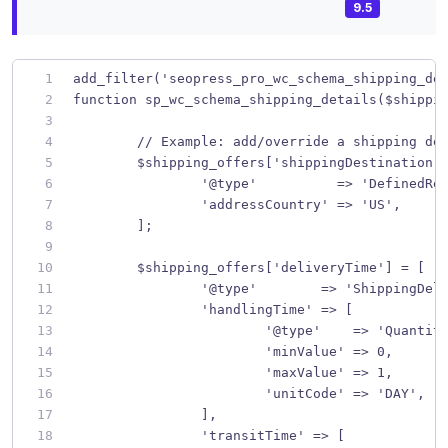
9.5
add_filter('seopress_pro_wc_schema_shipping_de
function sp_wc_schema_shipping_details($shippi
	// Example: add/override a shipping de
	$shipping_offers['shippingDestination'
		'@type'          => 'DefinedRe
		'addressCountry' => 'US',
	];
	$shipping_offers['deliveryTime'] = [
		'@type'        => 'ShippingDel
		'handlingTime' => [
			'@type'    => 'Quanti
			'minValue' => 0,
			'maxValue' => 1,
			'unitCode' => 'DAY',
		],
		'transitTime' => [