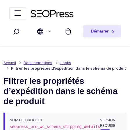
Aller au contenu
Accéder à la navigation
Démarrer
Rechercher
Mon panier
Accueil
Documentations
Hooks
Filtrer les propriétés d’expédition dans le schéma de produit
Filtrer les propriétés
d’expédition dans le schéma
de produit
NOM DU CROCHET
VERSION
REQUISE
seopress_pro_wc_schema_shipping_details