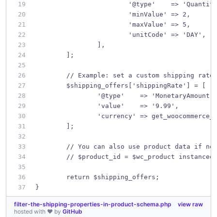
			'@type'    => 'Quanti
			'minValue' => 2,
			'maxValue' => 5,
			'unitCode' => 'DAY',
		],
	];
	// Example: set a custom shipping rate
	$shipping_offers['shippingRate'] = [
		'@type'    => 'MonetaryAmount'
		'value'    => '9.99',
		'currency' => get_woocommerce_
	];
	// You can also use product data if ne
	// $product_id = $wc_product instanceo
	return $shipping_offers;
}
filter-the-shipping-properties-in-product-schema.php
view raw
hosted with ❤ by
GitHub