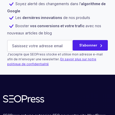
Soyez alerté des changements dans l'
algorithme de
Google
Les
dernières innovations
de nos produits
Booster
vos conversions et votre trafic
avec nos
nouveaux articles de blog
URL
E-mail
(Nécessaire)
S'abonner
J'accepte que SEOPress stocke et utilise mon adresse e-mail
Ce champ n’est utilisé qu’à des fins de validation et devra
afin de m'envoyer une newsletter.
En savoir plus sur notre
politique de confidentialité
S'abonner