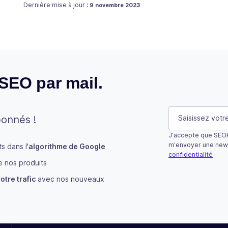
Publié le
9 novembre 2023
Dernière mise à jour :
9 novembre 2023
 SEO par mail.
LinkedIn
E-mail
(Néces
bonnés !
J'accepte que SEOP
Ce champ n’est u
m'envoyer une new
 dans l'
algorithme de Google
confidentialité
 nos produits
S'abonner
otre trafic
avec nos nouveaux