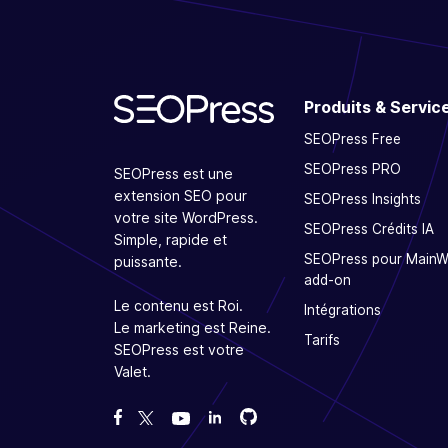
Produits & Servic
SEOPress Free
SEOPress PRO
SEOPress est une
extension SEO pour
SEOPress Insights
votre site WordPress.
SEOPress Crédits IA
Simple, rapide et
SEOPress pour Main
puissante.
add-on
Le contenu est Roi.
Intégrations
Le marketing est Reine.
Tarifs
SEOPress est votre
Valet.
Forcez-nous sur GitHub
Forcez-nous sur GitHub
Likez notre page Facebook
Suivez-nous sur Twitter
Nous voir sur YouTube