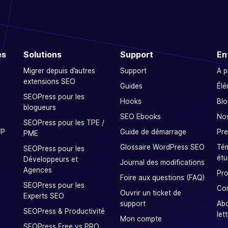
es
Solutions
Support
En
Migrer depuis d’autres
Support
A 
extensions SEO
Guides
Élé
SEOPress pour les
Hooks
Blo
blogueurs
SEO Ebooks
Nos
SEOPress pour les TPE /
WP
Guide de démarrage
Pre
PME
Glossaire WordPress SEO
Tém
SEOPress pour les
étu
Développeurs et
Journal des modifications
Agences
Pro
Foire aux questions (FAQ)
SEOPress pour les
Co
Ouvrir un ticket de
Experts SEO
support
Ab
SEOPress & Productivité
let
Mon compte
SEOPress Free vs PRO