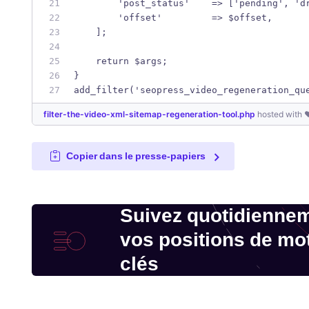
        'post_status'    => ['pending', 'd
        'offset'         => $offset,
    ];
    return $args;
}
add_filter('seopress_video_regeneration_qu
filter-the-video-xml-sitemap-regeneration-tool.php
hosted with 
Copier dans le presse-papiers
Suivez quotidienne
vos positions de mo
clés