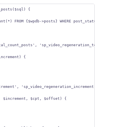
_posts($sql) {
unt(*) FROM {$wpdb->posts} WHERE post_status IN ('pendin
tal_count_posts', 'sp_video_regeneration_total_count_pos
increment) {
crement', 'sp_video_regeneration_increment');
, $increment, $cpt, $offset) {