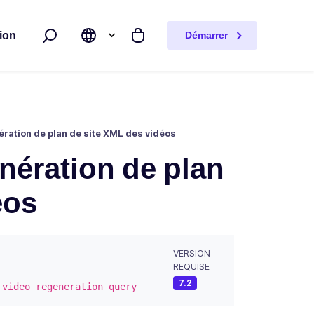
ion
Démarrer
Rechercher
Mon panier
énération de plan de site XML des vidéos
génération de plan
éos
VERSION
REQUISE
7.2
_video_regeneration_query