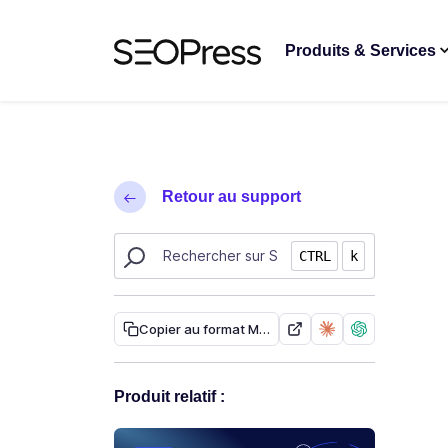
Aller au contenu
Accéder à la navigation
Produits & Services
Retour au support
Rechercher des ressources sur SEOPress
CTRL
k
Copier au format Markdown
Produit relatif :