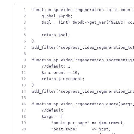
function sp_video_regeneration_total_count
    global $wpdb;
    $sql = (int) $wpdb->get_var("SELECT co
    return $sql;
}
add_filter('seopress_video_regeneration_to
function sp_video_regeneration_increment($
    //default: 1
    $increment = 10;
    return $increment;
}
add_filter('seopress_video_regeneration_in
function sp_video_regeneration_query($args
    //default
    $args = [
        'posts_per_page' => $increment,
        'post_type'      => $cpt,