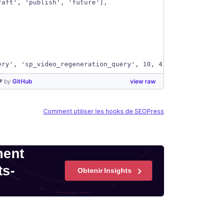
raft', 'publish', 'future'],
ery', 'sp_video_regeneration_query', 10, 4);
❤ by
GitHub
view raw
Comment utiliser les hooks de SEOPress
ment
ts-
Obtenir Insights