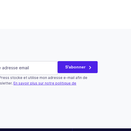
saire)
S'abonner
ress stocke et utilise mon adresse e-mail afin de
tilisé qu’à des fins de validation et devrait rester inchangé.
sletter.
En savoir plus sur notre politique de