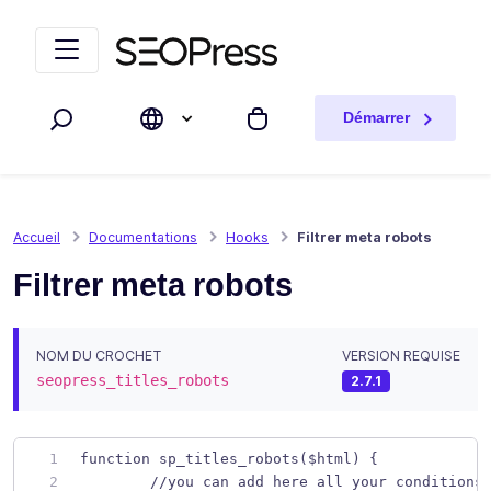
Aller au contenu
Accéder à la navigation
Démarrer
Rechercher
Mon panier
Accueil
Documentations
Hooks
Filtrer meta robots
Filtrer meta robots
NOM DU CROCHET
VERSION REQUISE
seopress_titles_robots
2.7.1
function sp_titles_robots($html) { 
	//you can add here all your conditions