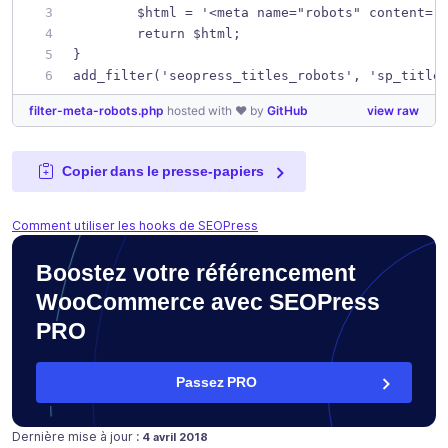
	$html = '<meta name="robots" content="
	return $html;
}
add_filter('seopress_titles_robots', 'sp_title
filter-meta-robots.php
hosted with ❤ by
GitHub
view raw
Copier dans le presse-papiers
Comment utiliser les hooks de SEOPress
Boostez votre référencement
WooCommerce avec SEOPress
PRO
Passez PRO
Publié le
Dernière mise à jour :
4 avril 2018