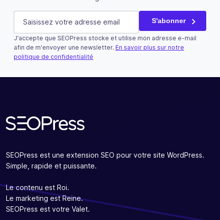
Comments
E-mail
(Nécessaire)
S'abonner
J'accepte que SEOPress stocke et utilise mon adresse e-mail
Ce champ n’est utilisé qu’à des fins de validation et devra
afin de m'envoyer une newsletter.
En savoir plus sur notre
politique de confidentialité
S'abonner
SEOPress est une extension SEO pour votre site WordPress.
Simple, rapide et puissante.
Le contenu est Roi.
Le marketing est Reine.
SEOPress est votre Valet.