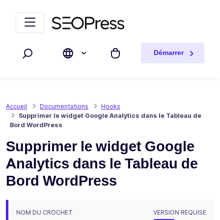
Aller au contenu
Accéder à la navigation
Démarrer
Rechercher
Mon panier
Accueil
Documentations
Hooks
Supprimer le widget Google Analytics dans le Tableau de
Bord WordPress
Supprimer le widget Google
Analytics dans le Tableau de
Bord WordPress
NOM DU CROCHET
VERSION REQUISE