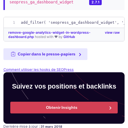
seopress_ga_dashboard_widget
2.7.1
add_filter( 'seopress_ga_dashboard_widget', '_
remove-google-analytics-widget-in-wordpress-
view raw
dashboard.php
hosted with ❤ by
GitHub
Copier dans le presse-papiers
Comment utiliser les hooks de SEOPress
Suivez vos positions et backlinks
Obtenir Insights
Publié le
Dernière mise à jour :
31 mars 2018