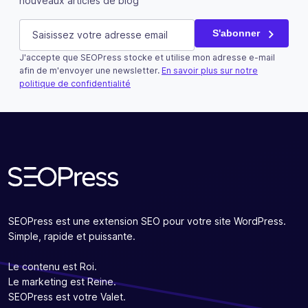
nouveaux articles de blog
X/Twitter
E-mail
(Nécessaire)
S'abonner
J'accepte que SEOPress stocke et utilise mon adresse e-mail
Ce champ n’est utilisé qu’à des fins de validation et devra
afin de m'envoyer une newsletter.
En savoir plus sur notre
politique de confidentialité
S'abonner
SEOPress est une extension SEO pour votre site WordPress.
Simple, rapide et puissante.
Le contenu est Roi.
Le marketing est Reine.
SEOPress est votre Valet.