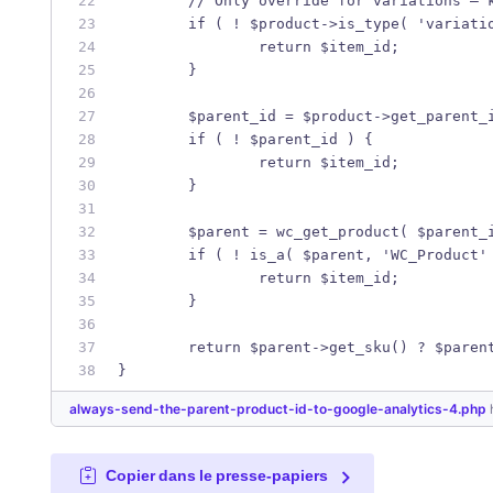
	// Only override for variations — 
	if ( ! $product->is_type( 'variati
		return $item_id;
	}
	$parent_id = $product->get_parent_
	if ( ! $parent_id ) {
		return $item_id;
	}
	$parent = wc_get_product( $parent_
	if ( ! is_a( $parent, 'WC_Product'
		return $item_id;
	}
	return $parent->get_sku() ? $paren
}
always-send-the-parent-product-id-to-google-analytics-4.php
Copier dans le presse-papiers