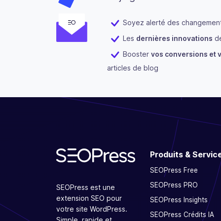
Soyez alerté des changements
Les
dernières innovations
de
Booster
vos conversions et v
articles de blog
Produits & Servic
SEOPress Free
SEOPress PRO
SEOPress est une
extension SEO pour
SEOPress Insights
votre site WordPress.
SEOPress Crédits IA
Simple, rapide et