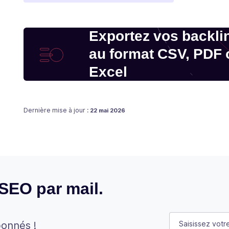
Exportez vos backli
au format CSV, PDF 
Excel
Publié le
Dernière mise à jour :
22 mai 2026
 SEO par mail.
Comments
E-mail
(Néces
bonnés !