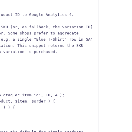
roduct ID to Google Analytics 4.
 SKU (or, as fallback, the variation ID)
er. Some shops prefer to aggregate
 e.g. a single "Blue T-Shirt" row in GA4
iation. This snippet returns the SKU
a variation is purchased.
p_gtag_ec_item_id', 10, 4 );
oduct, $item, $order ) {
' ) ) {