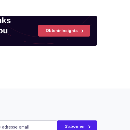
nks
ou
Obtenir Insights
saire)
S'abonner