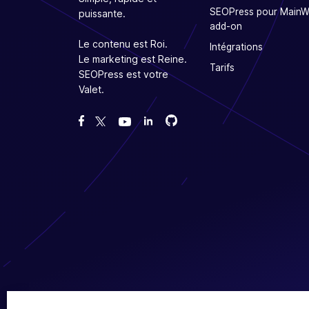
SEOPress pour Main
puissante.
add-on
Le contenu est Roi.
Intégrations
Le marketing est Reine.
Tarifs
SEOPress est votre
Valet.
Forcez-nous sur GitHub
Forcez-nous sur GitHub
Likez notre page Facebook
Suivez-nous sur Twitter
Nous voir sur YouTube