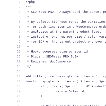
<?php
/**
 * SEOPress PRO — Always send the parent p
 *
 * By default SEOPress sends the variation
 * for each line item in a WooCommerce ord
 * analytics at the parent product level —
 * instead of one row per size / color var
 * (or ID) of the parent product whenever 
 *
 * Hook: seopress_gtag_ec_item_id
 * Plugin: SEOPress PRO 9.9+
 * Requires: WooCommerce
 */
add_filter( 'seopress_gtag_ec_item_id', 's
function sp_gtag_ec_item_id( $item_id, $pr
	if ( ! is_a( $product, 'WC_Product
		return $item_id;
	}