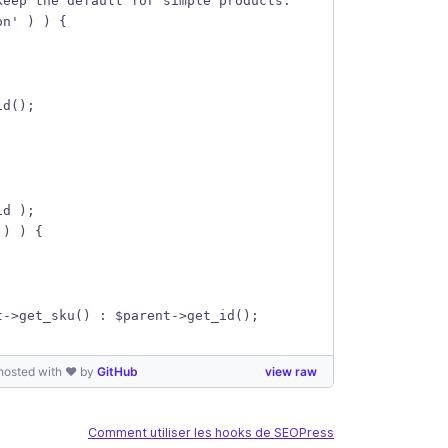
keep the default for simple products.
on' ) ) {
id();
id );
 ) ) {
t->get_sku() : $parent->get_id();
hosted with ❤ by
GitHub
view raw
Comment utiliser les hooks de SEOPress