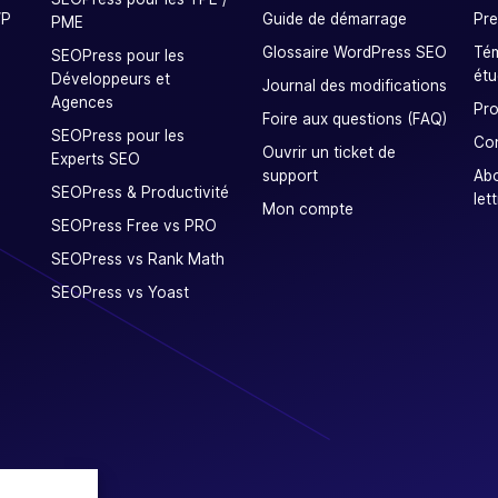
WP
Guide de démarrage
Pre
PME
Glossaire WordPress SEO
Tém
SEOPress pour les
étu
Développeurs et
Journal des modifications
Agences
Pro
Foire aux questions (FAQ)
SEOPress pour les
Co
Ouvrir un ticket de
Experts SEO
support
Ab
SEOPress & Productivité
let
Mon compte
SEOPress Free vs PRO
SEOPress vs Rank Math
SEOPress vs Yoast