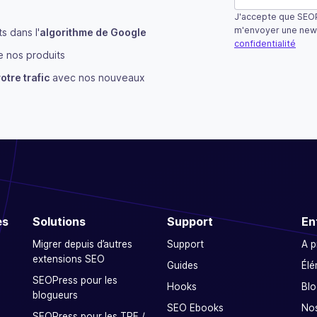
J'accepte que SEOP
Ce champ n’est u
m'envoyer une new
 dans l'
algorithme de Google
confidentialité
 nos produits
S'abonner
otre trafic
avec nos nouveaux
es
Solutions
Support
En
Migrer depuis d’autres
Support
A 
extensions SEO
Guides
Élé
SEOPress pour les
Hooks
Blo
blogueurs
SEO Ebooks
Nos
SEOPress pour les TPE /