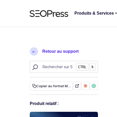
Aller au contenu
Accéder à la navigation
Produits & Services
Retour au support
Rechercher des ressources sur SEOPress
CTRL
k
Copier au format Markdown
Produit relatif :