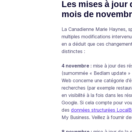
Les mises à jour 
mois de novemb
La Canadienne Marie Haynes, spé
multiples modifications interve
en a déduit que ces changements
distinctes :
4 novembre :
mise à jour des r
(surnommée « Bedlam update » ou 
Web concerne une catégorie d’é
recherches (par exemple restaur
en visibilité à la fois dans les 
Google. Si cela compte pour vous,
des
données structurées LocalB
My Business. Veillez à fournir d
8 novembre :
mise à jour de la q