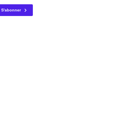
champ n’est utilisé qu’à des fins de validation et devrait rest
S'abonner