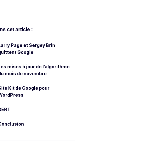
s cet article :
Larry Page et Sergey Brin
quittent Google
Les mises à jour de l’algorithme
du mois de novembre
Site Kit de Google pour
WordPress
BERT
Conclusion