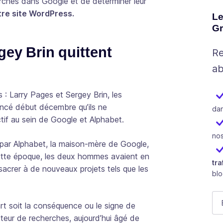
herches dans Google et de déterminer leur
otre site WordPress.
Le
Gr
gey Brin quittent
Re
ab
 : Larry Pages et Sergey Brin, les
ncé début décembre qu’ils ne
dan
ctif au sein de Google et Alphabet.
nos
par Alphabet, la maison-mère de Google,
ette époque, les deux hommes avaient en
tra
sacrer à de nouveaux projets tels que les
bl
Ph
E-
art soit la conséquence ou le signe de
eur de recherches, aujourd’hui âgé de