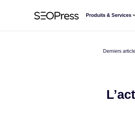
Aller au contenu
Accéder à la navigation
Produits & Services
Derniers articl
L’ac