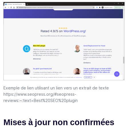
Exemple de lien utilisant un lien vers un extrait de texte
https://www.seopress.org/#seopress-
reviews:~:text=Best%20SEO%20plugin
Mises à jour non confirmées