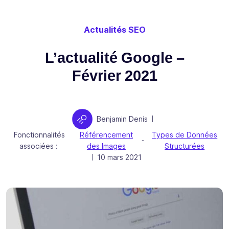
Actualités SEO
L’actualité Google –
Février 2021
Auteur
Benjamin Denis
|
Fonctionnalités
Référencement
Types de Données
-
associées :
des Images
Structurées
Publié le
10 mars 2021
|