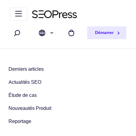
Aller au contenu
Accéder à la navigation
Démarrer
Rechercher
Mon panier
Derniers articles
Actualités SEO
Étude de cas
Nouveautés Produit
Reportage