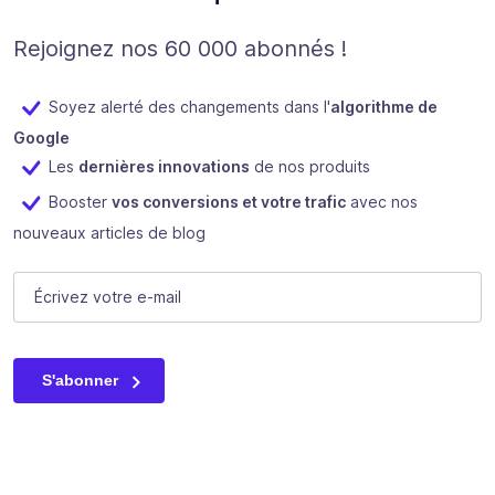
Rejoignez nos 60 000 abonnés !
Soyez alerté des changements dans l'
algorithme de
Google
Les
dernières innovations
de nos produits
Booster
vos conversions et votre trafic
avec nos
nouveaux articles de blog
Facebook
E-mail
(Nécessaire)
Ce champ n’est utilisé qu’à des fins de validation et devrait
S'abonner