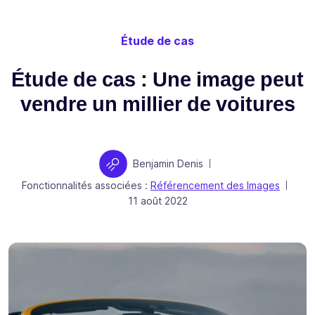
Étude de cas
Étude de cas : Une image peut
vendre un millier de voitures
Auteur
Benjamin Denis
|
Fonctionnalités associées :
Référencement des Images
|
Publié le
11 août 2022