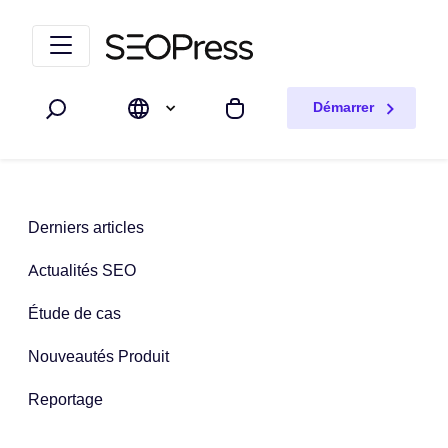
Aller au contenu
Accéder à la navigation
Démarrer
Rechercher
Mon panier
Derniers articles
Actualités SEO
Étude de cas
Nouveautés Produit
Reportage