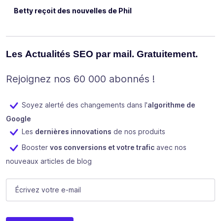
Betty reçoit des nouvelles de Phil
Les Actualités SEO par mail. Gratuitement.
Rejoignez nos 60 000 abonnés !
Soyez alerté des changements dans l'
algorithme de
Google
Les
dernières innovations
de nos produits
Booster
vos conversions et votre trafic
avec nos
nouveaux articles de blog
Email
E-mail
(Nécessaire)
Ce champ n’est utilisé qu’à des fins de validation et devrait