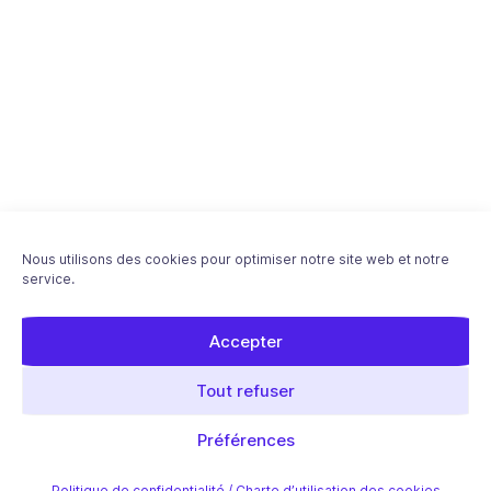
Nous utilisons des cookies pour optimiser notre site web et notre
service.
Accepter
Download "Devenez plus visible grace au
Tout refuser
référencement de vos images" ebook - Free PDF
Article précédent
Préférences
Article suivant
Politique de confidentialité / Charte d’utilisation des cookies