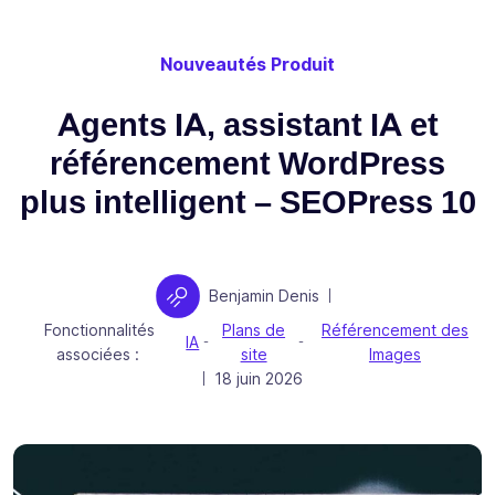
Nouveautés Produit
Agents IA, assistant IA et
référencement WordPress
plus intelligent – SEOPress 10
Auteur
Benjamin Denis
|
Fonctionnalités
Plans de
Référencement des
IA
-
-
associées :
site
Images
Publié le
18 juin 2026
|