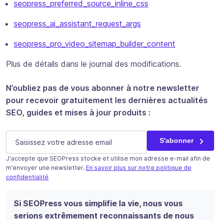
seopress_preferred_source_inline_css
seopress_ai_assistant_request_args
seopress_pro_video_sitemap_builder_content
Plus de détails dans le journal des modifications.
N’oubliez pas de vous abonner à notre newsletter
pour recevoir gratuitement les dernières actualités
SEO, guides et mises à jour produits :
URL
E-mail
(Nécessaire)
S'abonner
J'accepte que SEOPress stocke et utilise mon adresse e-mail afin de
Ce champ n’est utilisé qu’à des fins de validation et devrait
m'envoyer une newsletter.
En savoir plus sur notre politique de
confidentialité
S'abonner
Si SEOPress vous simplifie la vie, nous vous
serions extrêmement reconnaissants de nous