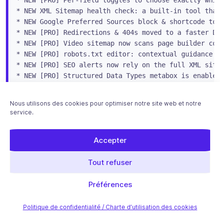
* NEW [PRO] Per-field toggles to choose exactly whic
* NEW XML Sitemap health check: a built-in tool that
* NEW Google Preferred Sources block & shortcode to 
* NEW [PRO] Redirections & 404s moved to a faster Da
* NEW [PRO] Video sitemap now scans page builder con
* NEW [PRO] robots.txt editor: contextual guidance o
* NEW [PRO] SEO alerts now rely on the full XML site
* NEW [PRO] Structured Data Types metabox is enabled
* NEW Language packs install automatically on demand
* NEW Cookie consent now emits a dataLayer event and
Nous utilisons des cookies pour optimiser notre site web et notre
* NEW Notice in Titles & Metas pointing to your stat
service.
* NEW Tools: Import / Export reorganized into cards,
* NEW Developer: headless Content Analysis REST endp
Accepter
* INFO Mobile-friendly admin: sticky save bar, respo
* INFO Improved compatibility with Divi 5

Tout refuser
* FIX Security enhanced

* FIX IndexNow: valid keys are no longer mistakenly 
Préférences
* FIX XML sitemaps: non-existent custom post types/t
* FIX XML sitemaps: hidden Polylang languages are no
* FIX Schemas: HTML entities (like &) are decoded be
Politique de confidentialité / Charte d’utilisation des cookies
* FIX noindex warning now shows correctly in the adm