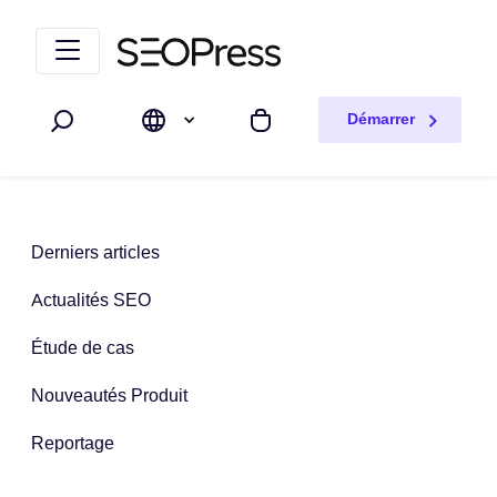
Aller au contenu
Accéder à la navigation
Démarrer
Rechercher
Mon panier
Derniers articles
Actualités SEO
Étude de cas
Nouveautés Produit
Reportage