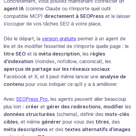
Concrètement, vous pouvez maintenant connecter un
agent IA
(comme Claude ou n’importe quel outil
compatible MCP)
directement à SEOPress
et le laisser
s’occuper de vos tâches SEO à votre place.
Dès le départ, la
version gratuite
permet à un agent de
lire et de modifier l’essentiel de n’importe quelle page : le
titre SEO
et la
méta description
, les
règles
d’indexation
(noindex, nofollow, canonical), les
aperçus de partage sur les réseaux sociaux
Facebook et X, et il peut même lancer une
analyse de
contenu
pour vous indiquer ce qu’il y a à améliorer.
Avec
SEOPress Pro
, les agents peuvent aller beaucoup
plus loin :
créer
et
gérer des redirections
,
modifier
les
données structurées
(schema), définir des
mots-clés
cibles
, et même
générer
pour vous des
titres
, des
méta descriptions
et des
textes alternatifs d’images