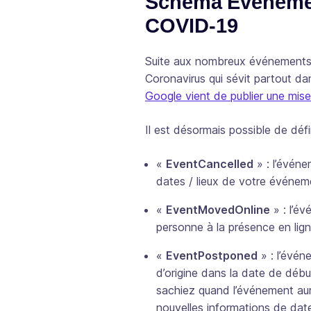
Schéma Événement
COVID-19
Suite aux nombreux événements 
Coronavirus qui sévit partout 
Google vient de publier une mise
Il est désormais possible de défi
«
EventCancelled
» : l’événe
dates / lieux de votre événe
«
EventMovedOnline
» : l’é
personne à la présence en lign
«
EventPostponed
» : l’évén
d’origine dans la date de déb
sachiez quand l’événement aur
nouvelles informations de dat