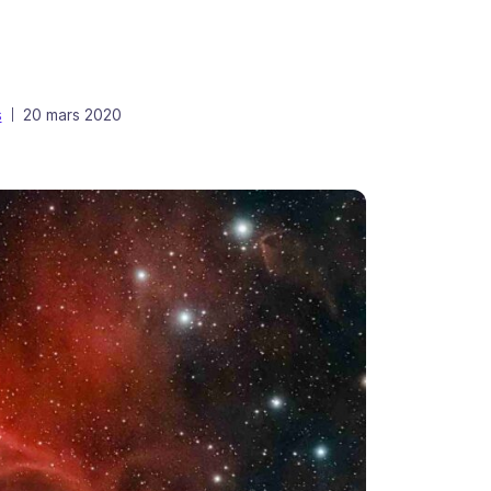
Publié le
s
20 mars 2020
|