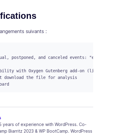
fications
hangements suivants :
ual, postponed, and canceled events: "eventStatus", "eve
bility with Oxygen Gutenberg add-on (little tricky)

t download the file for analysis

oard
s
5 years of experience with WordPress. Co-
amp Biarritz 2023 & WP BootCamp. WordPress