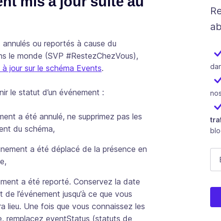
 mis à jour suite au
Re
ab
annulés ou reportés à cause du
dans le monde (SVP #RestezChezVous),
dan
 à jour sur le schéma Events
.
nir le statut d’un événement :
nos
ment a été annulé, ne supprimez pas les
tra
ment du schéma,
bl
vénement a été déplacé de la présence en
N
E-
e,
ement a été reporté. Conservez la date
Ce 
ut de l’événement jusqu’à ce que vous
a lieu. Une fois que vous connaissez les
e, remplacez eventStatus (statuts de