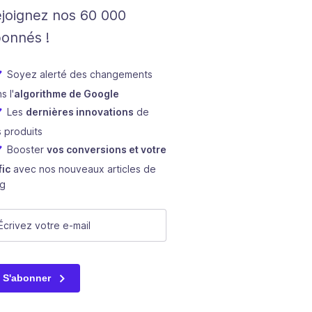
joignez nos 60 000
onnés !
Soyez alerté des changements
s l'
algorithme de Google
Les
dernières innovations
de
 produits
Booster
vos conversions et votre
fic
avec nos nouveaux articles de
og
ame
mail
(Nécessaire)
champ n’est utilisé qu’à des fins de validation et devrait rest
S'abonner