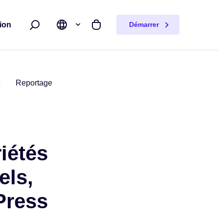
ion
Démarrer
Rechercher
Mon panier
Reportage
iétés
els,
Press