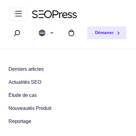
Aller au contenu
Accéder à la navigation
Démarrer
Rechercher
Mon panier
Derniers articles
Actualités SEO
Étude de cas
Nouveautés Produit
Reportage