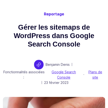
Reportage
Gérer les sitemaps de
WordPress dans Google
Search Console
Auteur
Benjamin Denis
|
Fonctionnalités associées
Google Search
Plans de
-
:
Console
site
Publié le
23 février 2023
|