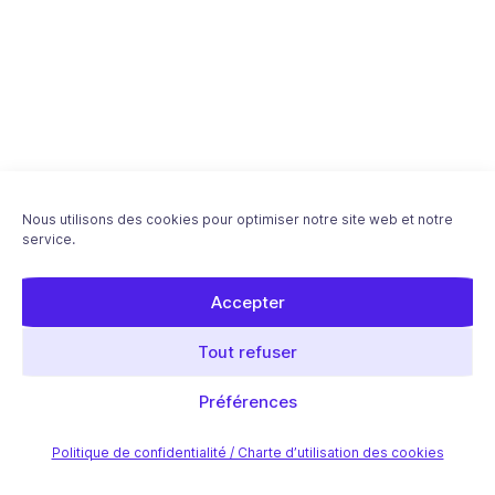
Nous utilisons des cookies pour optimiser notre site web et notre
service.
Accepter
Download "Maximiser votre référencement
WordPress avec Google Search Console"
Tout refuser
ebook - Free PDF
Article précédent
Préférences
Article suivant
Politique de confidentialité / Charte d’utilisation des cookies