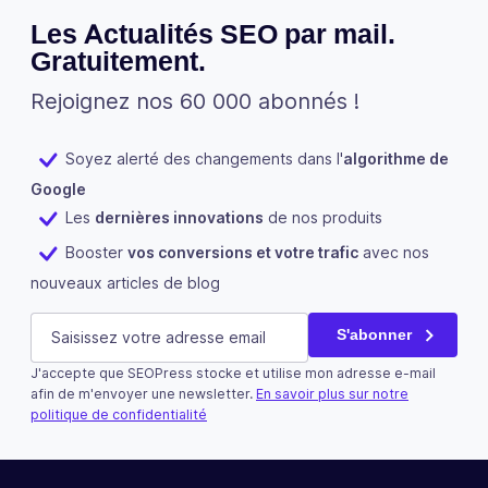
Les Actualités SEO par mail.
Gratuitement.
Rejoignez nos 60 000 abonnés !
Soyez alerté des changements dans l'
algorithme de
Google
Les
dernières innovations
de nos produits
Booster
vos conversions et votre trafic
avec nos
nouveaux articles de blog
X/Twitter
E-mail
(Nécessaire)
S'abonner
J'accepte que SEOPress stocke et utilise mon adresse e-mail
Ce champ n’est utilisé qu’à des fins de validation et devra
afin de m'envoyer une newsletter.
En savoir plus sur notre
politique de confidentialité
S'abonner