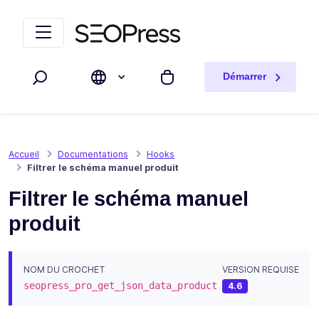
Aller au contenu
Accéder à la navigation
Démarrer
Rechercher
Mon panier
Accueil
Documentations
Hooks
Filtrer le schéma manuel produit
Filtrer le schéma manuel
produit
NOM DU CROCHET
VERSION REQUISE
seopress_pro_get_json_data_product
4.6