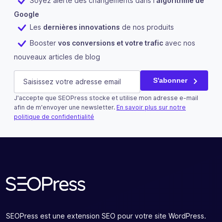
Soyez alerté des changements dans l'
algorithme de
Google
Les
dernières innovations
de nos produits
Booster
vos conversions et votre trafic
avec nos
nouveaux articles de blog
Instagram
E-mail
(Nécessaire)
S'abonner
J'accepte que SEOPress stocke et utilise mon adresse e-mail
Ce champ n’est utilisé qu’à des fins de validation et devra
afin de m'envoyer une newsletter.
En savoir plus sur notre
politique de confidentialité
S'abonner
SEOPress est une extension SEO pour votre site WordPress.