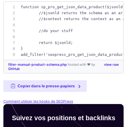
function sp_pro_get_json_data_product($jsonld,
	//$jsonld returns the schema as an arr
	//$context returns the context as an a
	//do your stuff
	return $jsonld;
}
add_filter('seopress_pro_get_json_data_product
filter-manual-product-schema.php
hosted with ❤ by
view raw
GitHub
Copier dans le presse-papiers
Comment utiliser les hooks de SEOPress
Suivez vos positions et backlinks