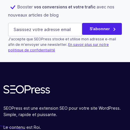
Booster
vos conversions et votre trafic
avec nos
nouveaux articles de blog
Company
E-mail
(Nécessaire)
S'abonner
J'accepte que SEOPress stocke et utilise mon adresse e-mail
Ce champ n’est utilisé qu’à des fins de validation et devra
afin de m'envoyer une newsletter.
En savoir plus sur notre
politique de confidentialité
S'abonner
SEOPress est une extension SEO pour votre site WordPress.
Simple, rapide et puissante.
Le contenu est Roi.