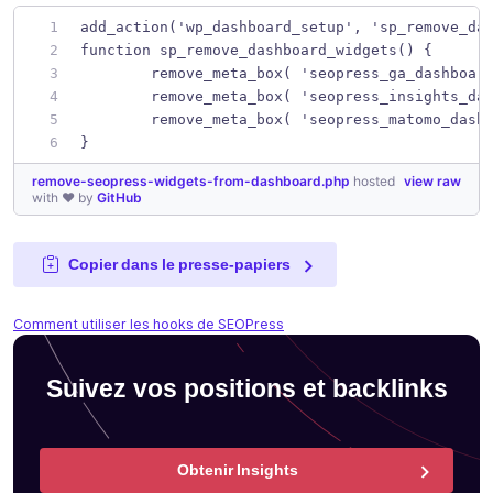
add_action('wp_dashboard_setup', 'sp_remove_da
function sp_remove_dashboard_widgets() {
	remove_meta_box( 'seopress_ga_dashboar
	remove_meta_box( 'seopress_insights_da
	remove_meta_box( 'seopress_matomo_dash
}
remove-seopress-widgets-from-dashboard.php
hosted
view raw
with ❤ by
GitHub
Copier dans le presse-papiers
Comment utiliser les hooks de SEOPress
Suivez vos positions et backlinks
Obtenir Insights