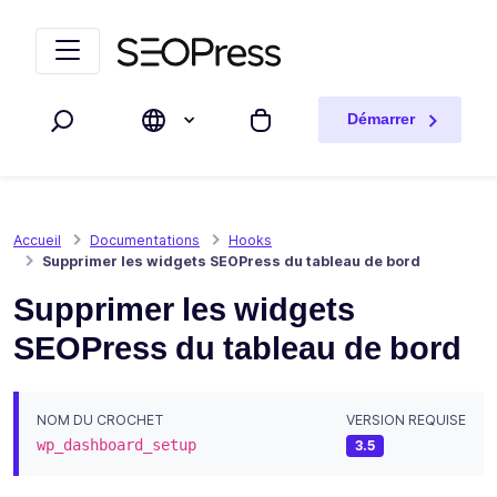
Aller au contenu
Accéder à la navigation
Démarrer
Rechercher
Mon panier
Accueil
Documentations
Hooks
Supprimer les widgets SEOPress du tableau de bord
Supprimer les widgets
SEOPress du tableau de bord
NOM DU CROCHET
VERSION REQUISE
wp_dashboard_setup
3.5