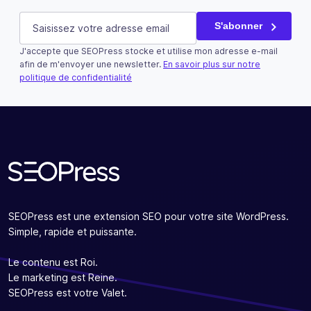
Name
E-mail
(Nécessaire)
S'abonner
J'accepte que SEOPress stocke et utilise mon adresse e-mail
Ce champ n’est utilisé qu’à des fins de validation et devra
afin de m'envoyer une newsletter.
En savoir plus sur notre
politique de confidentialité
S'abonner
SEOPress est une extension SEO pour votre site WordPress.
Simple, rapide et puissante.
Le contenu est Roi.
Le marketing est Reine.
SEOPress est votre Valet.