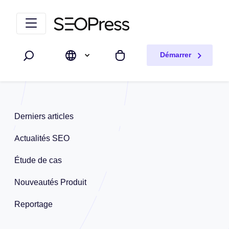
Aller au contenu
Accéder à la navigation
Démarrer
Rechercher
Mon panier
Derniers articles
Actualités SEO
Étude de cas
Nouveautés Produit
Reportage