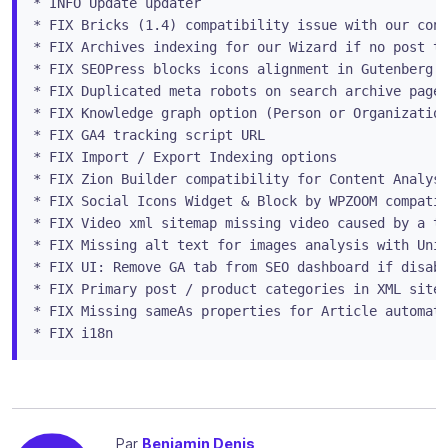
* INFO Update updater

* FIX Bricks (1.4) compatibility issue with our cont
* FIX Archives indexing for our Wizard if no post ty
* FIX SEOPress blocks icons alignment in Gutenberg b
* FIX Duplicated meta robots on search archive page

* FIX Knowledge graph option (Person or Organization
* FIX GA4 tracking script URL

* FIX Import / Export Indexing options

* FIX Zion Builder compatibility for Content Analysi
* FIX Social Icons Widget & Block by WPZOOM compatib
* FIX Video xml sitemap missing video caused by a tr
* FIX Missing alt text for images analysis with Univ
* FIX UI: Remove GA tab from SEO dashboard if disabl
* FIX Primary post / product categories in XML sitem
* FIX Missing sameAs properties for Article automati
* FIX i18n
Par
Benjamin Denis