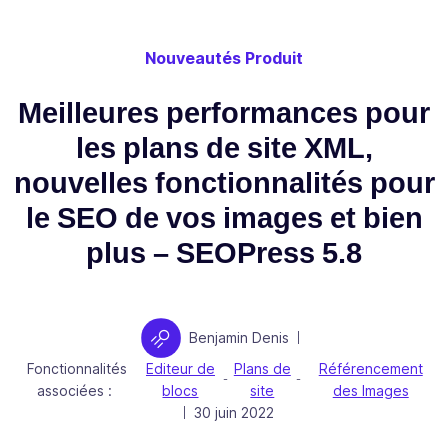
Nouveautés Produit
Meilleures performances pour
les plans de site XML,
nouvelles fonctionnalités pour
le SEO de vos images et bien
plus – SEOPress 5.8
Auteur
Benjamin Denis
|
Fonctionnalités
Editeur de
Plans de
Référencement
-
-
associées :
blocs
site
des Images
Publié le
30 juin 2022
|