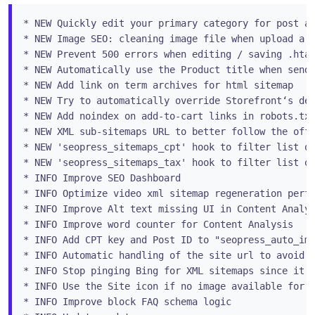
* NEW Quickly edit your primary category for post an
* NEW Image SEO: cleaning image file when upload a m
* NEW Prevent 500 errors when editing / saving .htac
* NEW Automatically use the Product title when sendi
* NEW Add link on term archives for html sitemap

* NEW Try to automatically override Storefront‘s def
* NEW Add noindex on add-to-cart links in robots.txt
* NEW XML sub-sitemaps URL to better follow the offi
* NEW 'seopress_sitemaps_cpt' hook to filter list of
* NEW 'seopress_sitemaps_tax' hook to filter list of
* INFO Improve SEO Dashboard

* INFO Optimize video xml sitemap regeneration perfo
* INFO Improve Alt text missing UI in Content Analys
* INFO Improve word counter for Content Analysis

* INFO Add CPT key and Post ID to "seopress_auto_ima
* INFO Automatic handling of the site url to avoid e
* INFO Stop pinging Bing for XML sitemaps since it's
* INFO Use the Site icon if no image available for O
* INFO Improve block FAQ schema logic
