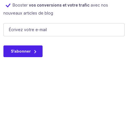
Booster
vos conversions et votre trafic
avec nos
nouveaux articles de blog
Company
E-mail
(Nécessaire)
Ce champ n’est utilisé qu’à des fins de validation et devrait
S'abonner