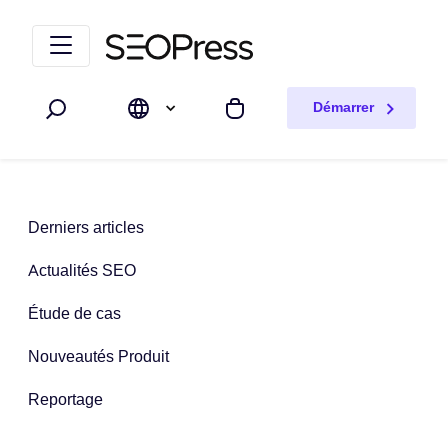
Aller au contenu
Accéder à la navigation
Démarrer
Rechercher
Mon panier
Derniers articles
Actualités SEO
Étude de cas
Nouveautés Produit
Reportage