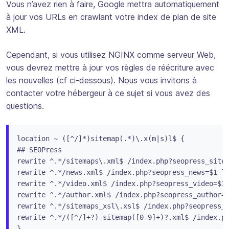
Vous n’avez rien à faire, Google mettra automatiquement
à jour vos URLs en crawlant votre index de plan de site
XML.
Cependant, si vous utilisez NGINX comme serveur Web,
vous devrez mettre à jour vos règles de réécriture avec
les nouvelles (cf ci-dessous). Nous vous invitons à
contacter votre hébergeur à ce sujet si vous avez des
questions.
location ~ ([^/]*)sitemap(.*)\.x(m|s)l$ {

## SEOPress

rewrite ^.*/sitemaps\.xml$ /index.php?seopress_sitem
rewrite ^.*/news.xml$ /index.php?seopress_news=$1 la
rewrite ^.*/video.xml$ /index.php?seopress_video=$1 
rewrite ^.*/author.xml$ /index.php?seopress_author=$
rewrite ^.*/sitemaps_xsl\.xsl$ /index.php?seopress_s
rewrite ^.*/([^/]+?)-sitemap([0-9]+)?.xml$ /index.ph
}