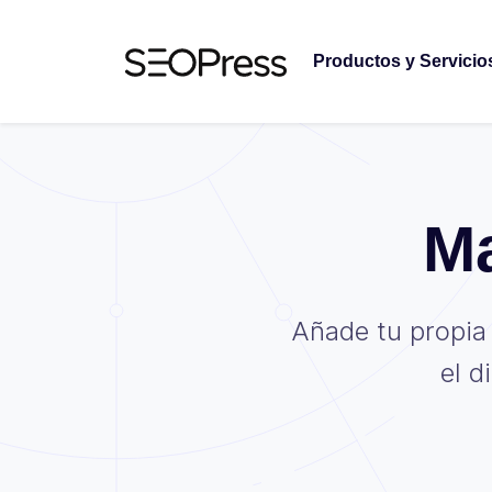
Saltar al contenido
Saltar a la navegación
Productos y Servicio
Ma
Añade tu propia
el d