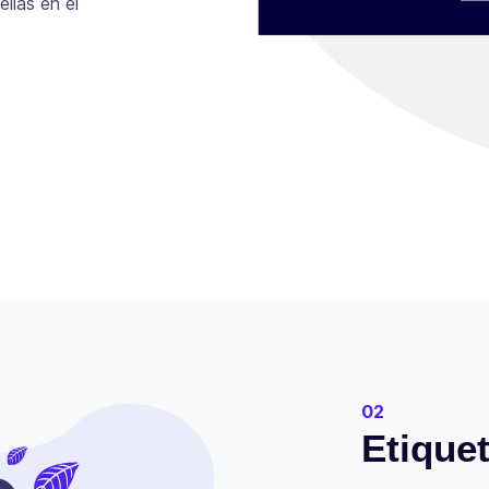
llas en el
02
Etiquet