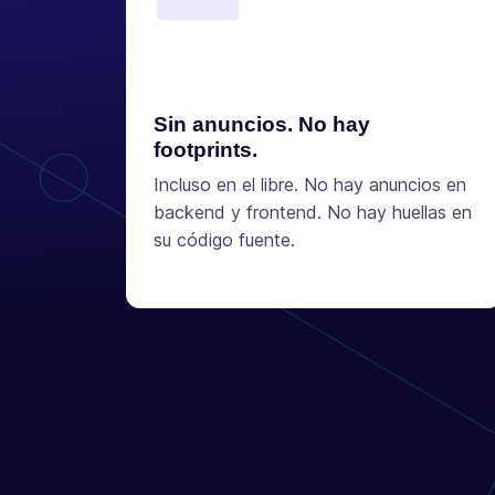
Sin anuncios. No hay
footprints.
Incluso en el libre. No hay anuncios en
backend y frontend. No hay huellas en
su código fuente.