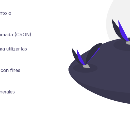
ento o
gramada (CRON).
a utilizar las
con fines
nerales