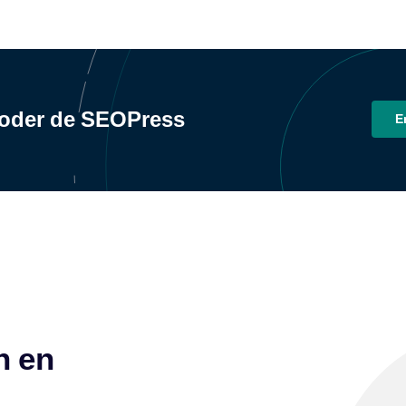
poder de SEOPress
E
n en