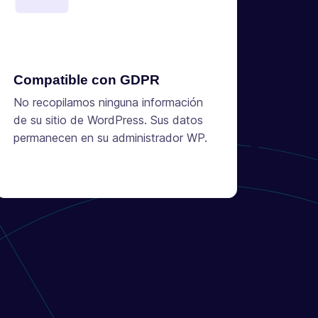
Compatible con GDPR
No recopilamos ninguna información
de su sitio de WordPress. Sus datos
permanecen en su administrador WP.