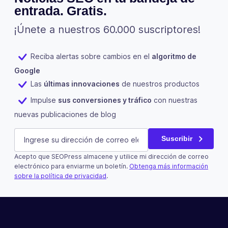
entrada. Gratis.
¡Únete a nuestros 60.000 suscriptores!
Reciba alertas sobre cambios en el
algoritmo de
Google
Las
últimas innovaciones
de nuestros productos
Impulse
sus conversiones y tráfico
con nuestras
nuevas publicaciones de blog
Name
E-mail
(Obligatorio)
Suscribir
Acepto que SEOPress almacene y utilice mi dirección de correo
Este campo es un campo de validación y debe quedar si
electrónico para enviarme un boletín.
Obtenga más información
sobre la política de privacidad
.
Suscribir