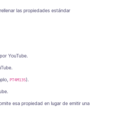
rellenar las propiedades estándar
a por YouTube.
uTube.
mplo,
).
PT4M13S
ube.
mite esa propiedad en lugar de emitir una