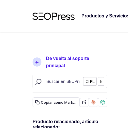
Saltar al contenido
Saltar a la navegación
Productos y Servicio
De vuelta al soporte
principal
Buscar recursos de SEOPress
CTRL
k
Copiar como Markdown
Producto relacionado, artículo
relacionado: