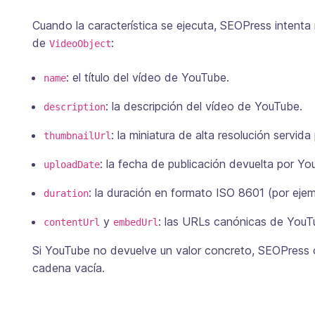
Cuando la característica se ejecuta, SEOPress intenta 
de
:
VideoObject
: el título del vídeo de YouTube.
name
: la descripción del vídeo de YouTube.
description
: la miniatura de alta resolución servid
thumbnailUrl
: la fecha de publicación devuelta por Yo
uploadDate
: la duración en formato ISO 8601 (por eje
duration
y
: las URLs canónicas de YouT
contentUrl
embedUrl
Si YouTube no devuelve un valor concreto, SEOPress o
cadena vacía.