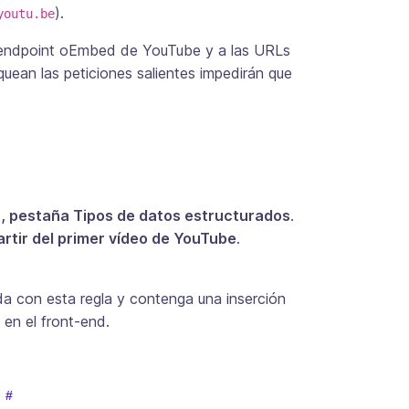
).
youtu.be
al endpoint oEmbed de YouTube y a las URLs
uean las peticiones salientes impedirán que
, pestaña Tipos de datos estructurados
.
rtir del primer vídeo de YouTube
.
da con esta regla y contenga una inserción
en el front-end.