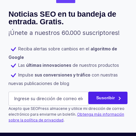
Noticias SEO en tu bandeja de
entrada. Gratis.
¡Únete a nuestros 60.000 suscriptores!
Reciba alertas sobre cambios en el
algoritmo de
Google
Las
últimas innovaciones
de nuestros productos
Impulse
sus conversiones y tráfico
con nuestras
nuevas publicaciones de blog
Comments
E-mail
(Obligatorio)
Suscribir
Acepto que SEOPress almacene y utilice mi dirección de correo
Este campo es un campo de validación y debe quedar si
electrónico para enviarme un boletín.
Obtenga más información
sobre la política de privacidad
.
Suscribir