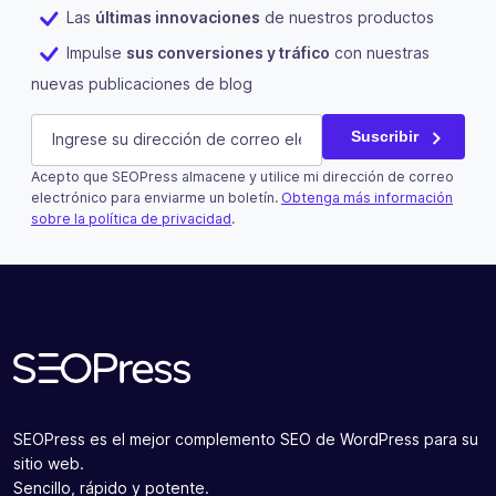
Las
últimas innovaciones
de nuestros productos
Impulse
sus conversiones y tráfico
con nuestras
nuevas publicaciones de blog
Company
E-mail
(Obligatorio)
Suscribir
Acepto que SEOPress almacene y utilice mi dirección de correo
Este campo es un campo de validación y debe quedar si
electrónico para enviarme un boletín.
Obtenga más información
sobre la política de privacidad
.
Suscribir
SEOPress es el mejor complemento SEO de WordPress para su
sitio web.
Sencillo, rápido y potente.