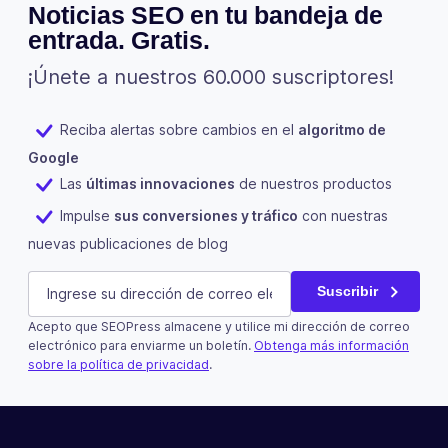
Noticias SEO en tu bandeja de
entrada. Gratis.
¡Únete a nuestros 60.000 suscriptores!
Reciba alertas sobre cambios en el
algoritmo de
Google
Las
últimas innovaciones
de nuestros productos
Impulse
sus conversiones y tráfico
con nuestras
nuevas publicaciones de blog
Name
E-mail
(Obligatorio)
Suscribir
Acepto que SEOPress almacene y utilice mi dirección de correo
Este campo es un campo de validación y debe quedar si
electrónico para enviarme un boletín.
Obtenga más información
sobre la política de privacidad
.
Suscribir