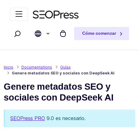
Saltar al contenido
Saltar a la navegación
Cómo comenzar
Buscar
Mi carrito
Inicio
Documentations
Guías
Genere metadatos SEO y sociales con DeepSeek AI
Genere metadatos SEO y
sociales con DeepSeek AI
SEOPress PRO
9.0 es necesario.