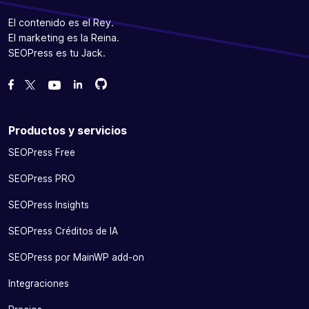
El contenido es el Rey.
El marketing es la Reina.
SEOPress es tu Jack.
Bifurcanos en GitHub
Bifurcanos en GitHub
Danos like en Facebook
Síguenos en Twitter
Míranos en YouTube
Productos y servicios
SEOPress Free
SEOPress PRO
SEOPress Insights
SEOPress Créditos de IA
SEOPress por MainWP add-on
Integraciones