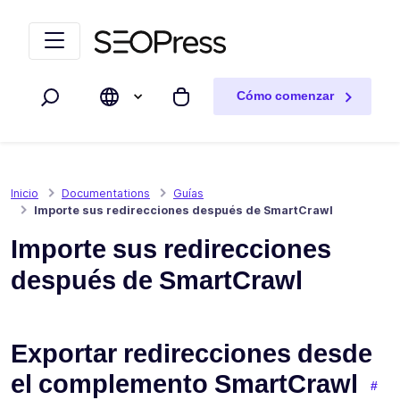
Saltar al contenido
Saltar a la navegación
Cómo comenzar
Buscar
Mi carrito
Inicio
Documentations
Guías
Importe sus redirecciones después de SmartCrawl
Importe sus redirecciones
después de SmartCrawl
Exportar redirecciones desde
el complemento SmartCrawl