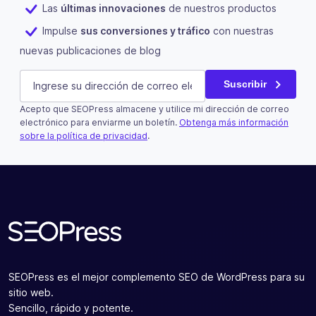
Las
últimas innovaciones
de nuestros productos
Impulse
sus conversiones y tráfico
con nuestras
nuevas publicaciones de blog
Phone
E-mail
(Obligatorio)
Suscribir
Acepto que SEOPress almacene y utilice mi dirección de correo
Este campo es un campo de validación y debe quedar si
electrónico para enviarme un boletín.
Obtenga más información
sobre la política de privacidad
.
Suscribir
SEOPress es el mejor complemento SEO de WordPress para su
sitio web.
Sencillo, rápido y potente.