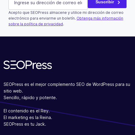
Suscribir
Acepto que SEOPress almacene y utilice mi dirección de correo
Este campo es un campo de validación y debe quedar si
electrónico para enviarme un boletín.
Obtenga más información
sobre la política de privacidad
.
Suscribir
SEOPress es el mejor complemento SEO de WordPress para su
sitio web.
Sencillo, rápido y potente.
El contenido es el Rey.
El marketing es la Reina.
SEOPress es tu Jack.