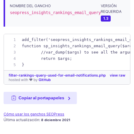
NOMBRE DEL GANCHO
VERSIÓN
REQUERIDA
seopress_insights_rankings_email_query
1.3
add_filter('seopress_insights_rankings_email_q
function sp_insights_rankings_email_query($arg
	//var_dump($args) to see all the argum
	return $args;
}
filter-rankings-query-used-for-email-notifications.php
view raw
hosted with ❤ by
GitHub
Copiar al portapapeles
Cómo usar los ganchos SEOPress
Publicado en
8 diciembre 2021
Última actualización:
8 diciembre 2021