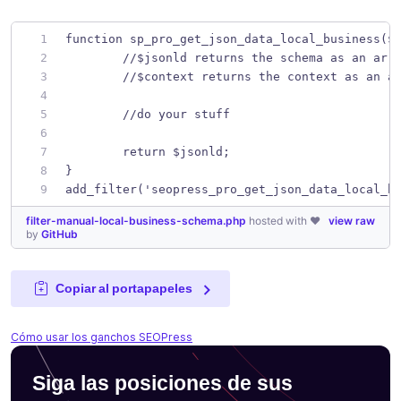
function sp_pro_get_json_data_local_business($
	//$jsonld returns the schema as an arr
	//$context returns the context as an a
	//do your stuff
	return $jsonld;
}
add_filter('seopress_pro_get_json_data_local_b
filter-manual-local-business-schema.php
hosted with ❤
view raw
by
GitHub
Copiar al portapapeles
Cómo usar los ganchos SEOPress
Siga las posiciones de sus