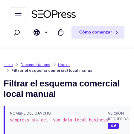
Saltar al contenido
Saltar a la navegación
Cómo comenzar
Buscar
Mi carrito
Inicio
Documentations
Hooks
Filtrar el esquema comercial local manual
Filtrar el esquema comercial
local manual
NOMBRE DEL GANCHO
VERSIÓN
REQUERIDA
seopress_pro_get_json_data_local_business
4.6