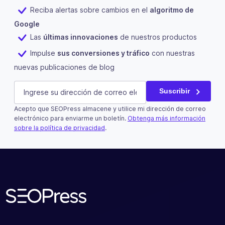
Reciba alertas sobre cambios en el
algoritmo de
Google
Las
últimas innovaciones
de nuestros productos
Impulse
sus conversiones y tráfico
con nuestras
nuevas publicaciones de blog
Name
E-mail
(Obligatorio)
Suscribir
Acepto que SEOPress almacene y utilice mi dirección de correo
Este campo es un campo de validación y debe quedar si
electrónico para enviarme un boletín.
Obtenga más información
sobre la política de privacidad
.
Suscribir