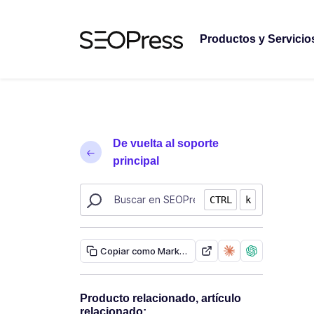
Saltar al contenido
Saltar a la navegación
Productos y Servicio
De vuelta al soporte
principal
Buscar recursos de SEOPress
CTRL
k
Copiar como Markdown
Producto relacionado, artículo
relacionado: