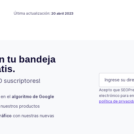
Publicado en
Última actualización:
20 abril 2023
n tu bandeja
tis.
Instagram
E-mail
(Oblig
0 suscriptores!
Acepto que SEOPres
Este campo es 
electrónico para en
 en el
algoritmo de Google
política de privaci
nuestros productos
Suscribir
ráfico
con nuestras nuevas