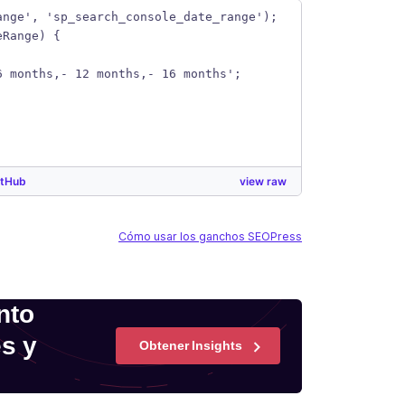
ange', 'sp_search_console_date_range');
eRange) {
6 months,- 12 months,- 16 months';
itHub
view raw
Cómo usar los ganchos SEOPress
nto
es y
Obtener Insights