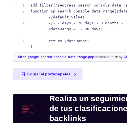
add_filter('seopress_search_console_date_r
function sp_search_console_date_range($dat
	//default values
	//- 7 days,- 28 days,- 3 months,- 
	$dateRange = '- 28 days';
	return $dateRange;
}
filter-google-search-console-date-range.php
hosted with ❤ by
G
Copiar al portapapeles
Realiza un seguimie
de tus clasificacion
backlinks