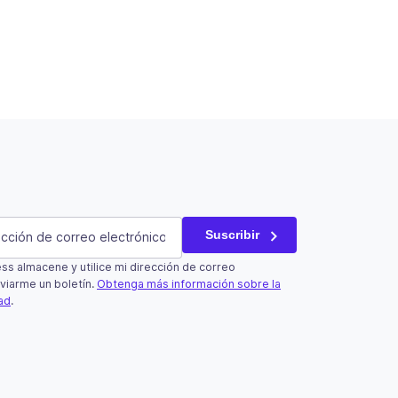
atorio)
Suscribir
s almacene y utilice mi dirección de correo
un campo de validación y debe quedar sin cambios.
viarme un boletín.
Obtenga más información sobre la
dad
.