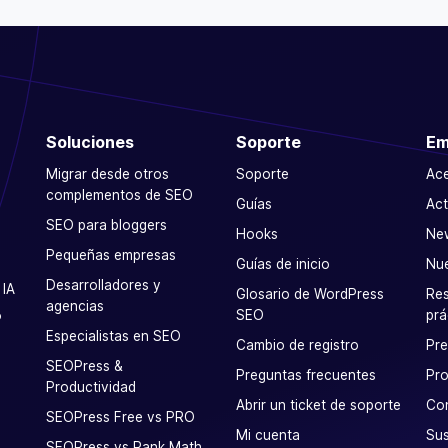
Soluciones
Soporte
Em
Migrar desde otros
Soporte
Ac
complementos de SEO
Guías
Act
SEO para bloggers
Hooks
Ne
Pequeñas empresas
Guías de inicio
Nu
Desarrolladores y
 IA
Glosario de WordPress
Res
agencias
SEO
prá
P
Especialistas en SEO
Cambio de registro
Pr
SEOPress &
Preguntas frecuentes
Pro
Productividad
Abrir un ticket de soporte
Co
SEOPress Free vs PRO
Mi cuenta
Sus
SEOPress vs Rank Math