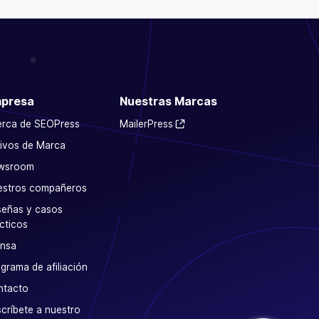
presa
Nuestras Marcas
erca de SEOPress
MailerPress
ivos de Marca
wsroom
estros compañeros
eñas y casos
cticos
ensa
grama de afiliación
ntacto
críbete a nuestro