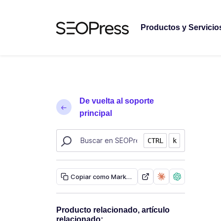
Saltar al contenido
Saltar a la navegación
Productos y Servicio
De vuelta al soporte
principal
Buscar recursos de SEOPress
CTRL
k
Copiar como Markdown
Producto relacionado, artículo
relacionado: