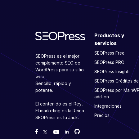
Productos y
servicios
SEOPress Free
SEOPress es el mejor
SEOPress PRO
complemento SEO de
WordPress para su sitio
SEOPress Insights
web.
SEOPress Créditos de
Sencillo, rápido y
potente.
SEOPress por MainW
add-on
El contenido es el Rey.
Integraciones
El marketing es la Reina.
Precios
SEOPress es tu Jack.
Bifurcanos en GitHub
Bifurcanos en GitHub
Danos like en Facebook
Síguenos en Twitter
Míranos en YouTube