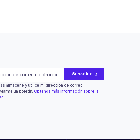
atorio)
Suscribir
s almacene y utilice mi dirección de correo
un campo de validación y debe quedar sin cambios.
viarme un boletín.
Obtenga más información sobre la
dad
.