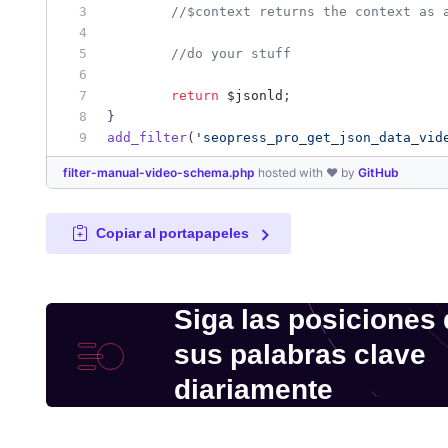
//
$context returns the context as 
//
do your stuff
return
$jsonld
;
}
add_filter
(
'
seopress_pro_get_json_data_vid
filter-manual-video-schema.php
hosted with ❤ by
GitHub
Copiar al portapapeles
Siga las posiciones
sus palabras clave
diariamente