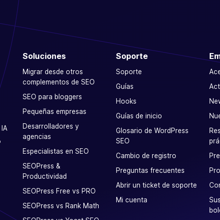
Soluciones
Soporte
Em
Migrar desde otros
Soporte
Ac
complementos de SEO
Guías
Act
SEO para bloggers
Hooks
Ne
Pequeñas empresas
Guías de inicio
Nu
Desarrolladores y
 IA
Glosario de WordPress
Res
agencias
SEO
prá
P
Especialistas en SEO
Cambio de registro
Pr
SEOPress &
Preguntas frecuentes
Pro
Productividad
Abrir un ticket de soporte
Co
SEOPress Free vs PRO
Mi cuenta
Sus
SEOPress vs Rank Math
bol