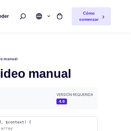
Cómo
eder
Buscar
Mi carrito
comenzar
eo manual
video manual
VERSIÓN REQUERIDA
4.6
d
, 
$context
) {
 array