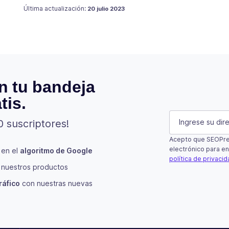
Publicado en
18 julio 2021
Última actualización:
20 julio 2023
n tu bandeja
tis.
Name
E-mail
(Oblig
0 suscriptores!
Acepto que SEOPres
Este campo es 
electrónico para en
 en el
algoritmo de Google
política de privaci
nuestros productos
Suscribir
ráfico
con nuestras nuevas