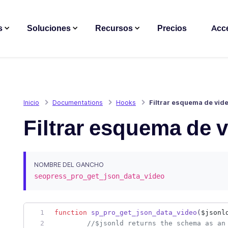
s
Soluciones
Recursos
Precios
Acc
Inicio
Documentations
Hooks
Filtrar esquema de vid
Filtrar esquema de 
NOMBRE DEL GANCHO
seopress_pro_get_json_data_video
function
sp_pro_get_json_data_video
(
$jsonl
//
$jsonld returns the schema as an