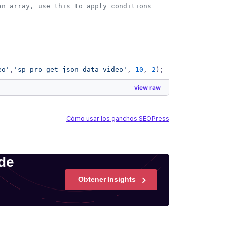
an array, use this to apply conditions
eo
'
,
'
sp_pro_get_json_data_video
'
, 
10
, 
2
);
view raw
Cómo usar los ganchos SEOPress
 de
Obtener Insights