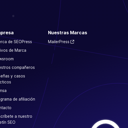
presa
Nuestras Marcas
erca de SEOPress
MailerPress
ivos de Marca
wsroom
estros compañeros
eñas y casos
cticos
ensa
grama de afiliación
ntacto
críbete a nuestro
etín SEO