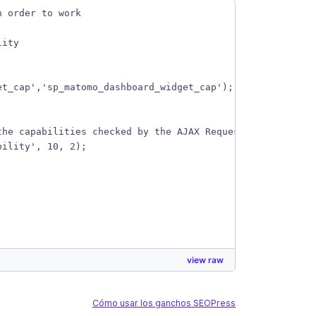
n order to work
lity
et_cap','sp_matomo_dashboard_widget_cap');
the capabilities checked by the AJAX Request / CRON task
bility', 10, 2);
view raw
Cómo usar los ganchos SEOPress