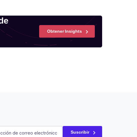
 de
Obtener Insights
atorio)
Suscribir