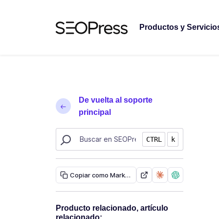
Saltar al contenido
Saltar a la navegación
Productos y Servicio
De vuelta al soporte
principal
Buscar recursos de SEOPress
CTRL
k
Copiar como Markdown
Producto relacionado, artículo
relacionado: