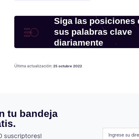
Siga las posiciones
sus palabras clave
diariamente
Publicado en
Última actualización:
25 octubre 2022
n tu bandeja
tis.
Comments
E-mail
(Oblig
0 suscriptores!