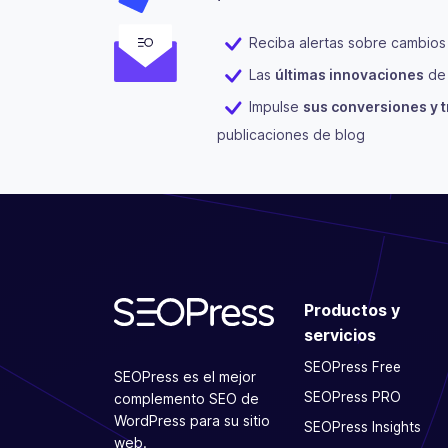
Reciba alertas sobre cambios
Las
últimas innovaciones
de 
Impulse
sus conversiones y t
publicaciones de blog
Productos y
servicios
SEOPress Free
SEOPress es el mejor
SEOPress PRO
complemento SEO de
WordPress para su sitio
SEOPress Insights
web.