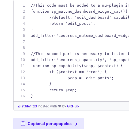
//This code must be added to a mu-plugin i
function sp_matomo_dashboard_widget_cap(){
	//default: 'edit_dashboard' capabi
	return 'edit_posts';
}
add_filter('seopress_matomo_dashboard_widg
//This second part is necessary to filter 
add_filter('seopress_capability', 'sp_capa
function sp_capability($cap, $context) {
	if ($context == 'cron') {
		$cap = 'edit_posts';
	}
	return $cap;
}
gistfile1.txt
hosted with ❤ by
GitHub
Copiar al portapapeles