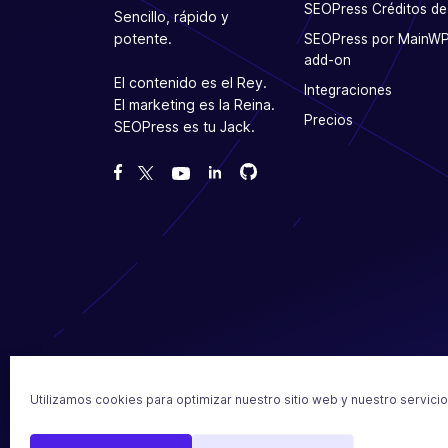
SEOPress Créditos de
Sencillo, rápido y
potente.
SEOPress por MainW
add-on
El contenido es el Rey.
Integraciones
El marketing es la Reina.
Precios
SEOPress es tu Jack.
Bifurcanos en GitHub
Bifurcanos en GitHub
Danos like en Facebook
Síguenos en Twitter
Míranos en YouTube
2017 - 2026 SEOPress
Utilizamos cookies para optimizar nuestro sitio web y nuestro servicio
Notas legales
Polít
Hecho con amor en Francia 🇫🇷