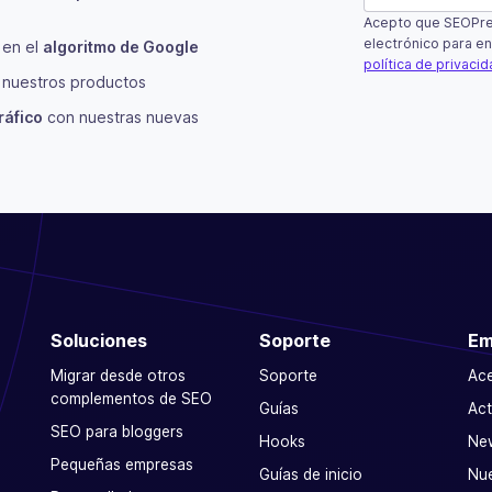
Acepto que SEOPres
Este campo es 
electrónico para en
 en el
algoritmo de Google
política de privaci
nuestros productos
Suscribir
ráfico
con nuestras nuevas
Soluciones
Soporte
Em
Migrar desde otros
Soporte
Ac
complementos de SEO
Guías
Act
SEO para bloggers
Hooks
Ne
Pequeñas empresas
Guías de inicio
Nu