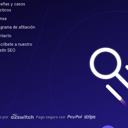
eñas y casos
cticos
ensa
grama de afiliación
ntacto
críbete a nuestro
etín SEO
o por
Pago seguro con