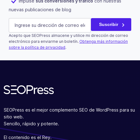
Impulse
sus conversiones y tráfico
con nuestras
nuevas publicaciones de blog
Email
E-mail
(Obligatorio)
Suscribir
Acepto que SEOPress almacene y utilice mi dirección de correo
Este campo es un campo de validación y debe quedar si
electrónico para enviarme un boletín.
Obtenga más información
sobre la política de privacidad
.
Suscribir
SEOPress es el mejor complemento SEO de WordPress para su
sitio web.
Sencillo, rápido y potente.
El contenido es el Rey.