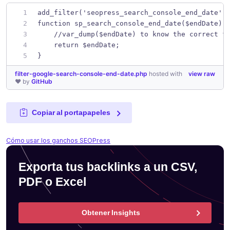
add_filter('seopress_search_console_end_date',
function sp_search_console_end_date($endDate) 
    //var_dump($endDate) to know the correct f
    return $endDate;
}
filter-google-search-console-end-date.php
hosted with
view raw
❤ by
GitHub
Copiar al portapapeles
Cómo usar los ganchos SEOPress
Exporta tus backlinks a un CSV,
PDF o Excel
Obtener Insights