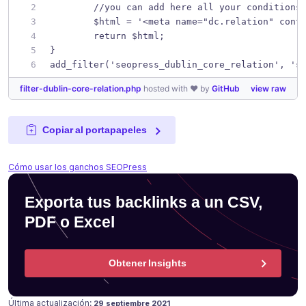
	//you can add here all your conditions
	$html = '<meta name="dc.relation" cont
	return $html;
}
add_filter('seopress_dublin_core_relation', 's
filter-dublin-core-relation.php
hosted with ❤ by
GitHub
view raw
Copiar al portapapeles
Cómo usar los ganchos SEOPress
Exporta tus backlinks a un CSV,
PDF o Excel
Obtener Insights
Publicado en
18 julio 2021
Última actualización:
29 septiembre 2021