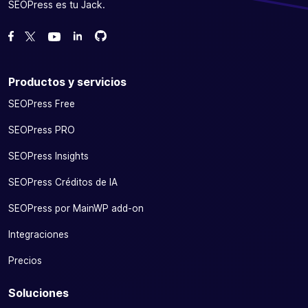
SEOPress es tu Jack.
Bifurcanos en GitHub
Bifurcanos en GitHub
Danos like en Facebook
Síguenos en Twitter
Míranos en YouTube
Productos y servicios
SEOPress Free
SEOPress PRO
SEOPress Insights
SEOPress Créditos de IA
SEOPress por MainWP add-on
Integraciones
Precios
Soluciones