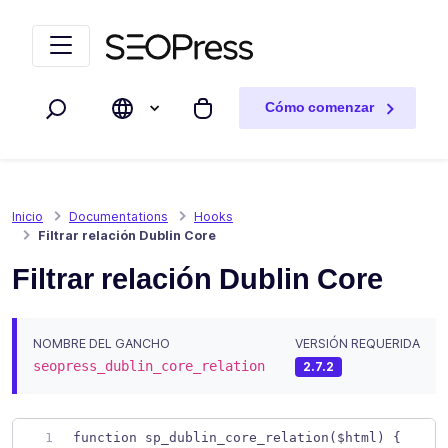
Saltar al contenido
Saltar a la navegación
Cómo comenzar
Buscar
Mi carrito
Inicio
Documentations
Hooks
Filtrar relación Dublin Core
Filtrar relación Dublin Core
NOMBRE DEL GANCHO
VERSIÓN REQUERIDA
seopress_dublin_core_relation
2.7.2
function sp_dublin_core_relation($html) { 