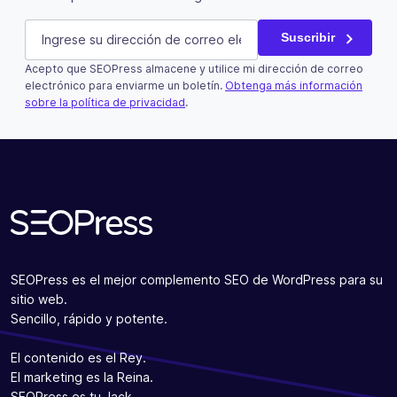
Phone
E-mail
(Obligatorio)
Suscribir
Acepto que SEOPress almacene y utilice mi dirección de correo
Este campo es un campo de validación y debe quedar si
electrónico para enviarme un boletín.
Obtenga más información
sobre la política de privacidad
.
Suscribir
SEOPress es el mejor complemento SEO de WordPress para su
sitio web.
Sencillo, rápido y potente.
El contenido es el Rey.
El marketing es la Reina.
SEOPress es tu Jack.