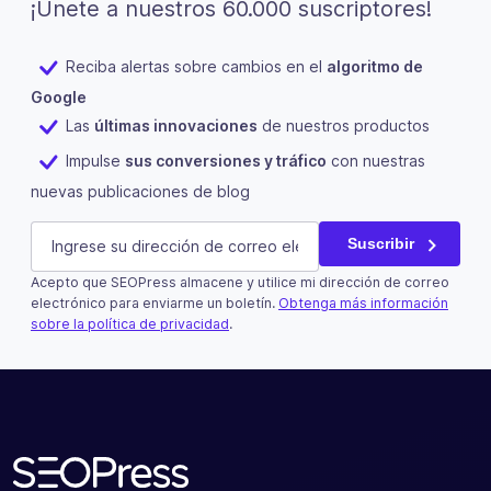
¡Únete a nuestros 60.000 suscriptores!
Reciba alertas sobre cambios en el
algoritmo de
Google
Las
últimas innovaciones
de nuestros productos
Impulse
sus conversiones y tráfico
con nuestras
nuevas publicaciones de blog
Instagram
E-mail
(Obligatorio)
Suscribir
Acepto que SEOPress almacene y utilice mi dirección de correo
Este campo es un campo de validación y debe quedar si
electrónico para enviarme un boletín.
Obtenga más información
sobre la política de privacidad
.
Suscribir