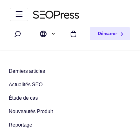
Aller au contenu
Accéder à la navigation
Démarrer
Rechercher
Mon panier
Derniers articles
Actualités SEO
Étude de cas
Nouveautés Produit
Reportage