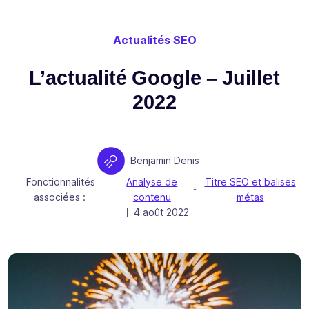
Actualités SEO
L’actualité Google – Juillet
2022
Auteur
Benjamin Denis
|
Fonctionnalités
Analyse de
Titre SEO et balises
-
associées :
contenu
métas
Publié le
4 août 2022
|