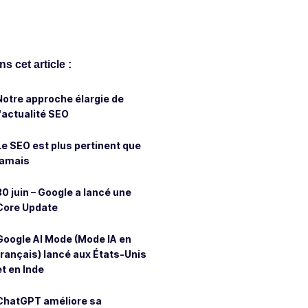
s cet article :
Notre approche élargie de
l'actualité SEO
Le SEO est plus pertinent que
jamais
30 juin – Google a lancé une
Core Update
Google AI Mode (Mode IA en
français) lancé aux États-Unis
et en Inde
ChatGPT améliore sa