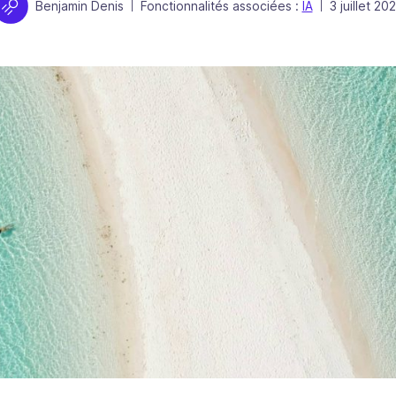
Auteur
Publié le
Benjamin Denis
Fonctionnalités associées :
IA
3 juillet 20
|
|