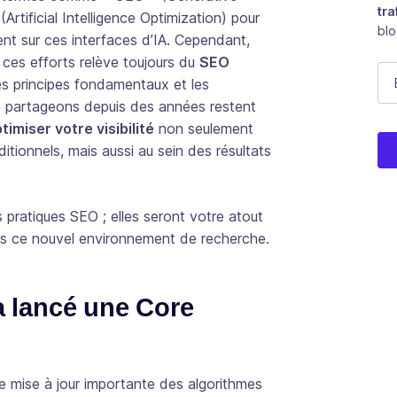
tra
Artificial Intelligence Optimization) pour
bl
ent sur ces interfaces d’IA. Cependant,
ces efforts relève toujours du
SEO
In
E-
es principes fondamentaux et les
partageons depuis des années restent
timiser votre visibilité
non seulement
Ce 
itionnels, mais aussi au sein des résultats
 pratiques SEO ; elles seront votre atout
s ce nouvel environnement de recherche.
a lancé une Core
ne mise à jour importante des algorithmes