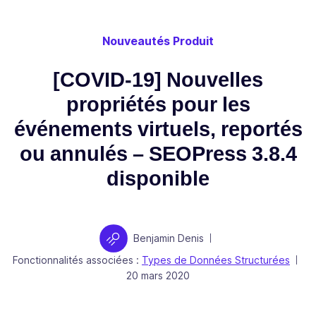
Nouveautés Produit
[COVID-19] Nouvelles
propriétés pour les
événements virtuels, reportés
ou annulés – SEOPress 3.8.4
disponible
Auteur
Benjamin Denis
|
Fonctionnalités associées :
Types de Données Structurées
|
Publié le
20 mars 2020