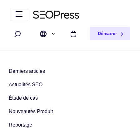
Aller au contenu
Accéder à la navigation
Démarrer
Rechercher
Mon panier
Derniers articles
Actualités SEO
Étude de cas
Nouveautés Produit
Reportage