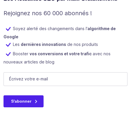
Rejoignez nos 60 000 abonnés !
Soyez alerté des changements dans l'
algorithme de
Google
Les
dernières innovations
de nos produits
Booster
vos conversions et votre trafic
avec nos
nouveaux articles de blog
Email
E-mail
(Nécessaire)
Ce champ n’est utilisé qu’à des fins de validation et devrait
S'abonner