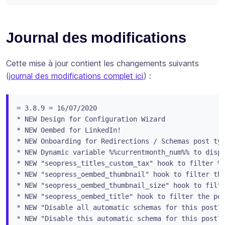
Journal des modifications
Cette mise à jour contient les changements suivants
(
journal des modifications complet ici
) :
= 3.8.9 = 16/07/2020

* NEW Design for Configuration Wizard

* NEW Oembed for LinkedIn!

* NEW Onboarding for Redirections / Schemas post typ
* NEW Dynamic variable %%currentmonth_num%% to displ
* NEW "seopress_titles_custom_tax" hook to filter %%
* NEW "seopress_oembed_thumbnail" hook to filter the
* NEW "seopress_oembed_thumbnail_size" hook to filte
* NEW "seopress_oembed_title" hook to filter the pos
* NEW "Disable all automatic schemas for this post?"
* NEW "Disable this automatic schema for this post?"