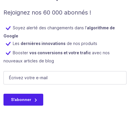
Rejoignez nos 60 000 abonnés !
Soyez alerté des changements dans l'
algorithme de
Google
Les
dernières innovations
de nos produits
Booster
vos conversions et votre trafic
avec nos
nouveaux articles de blog
Instagram
E-mail
(Nécessaire)
Ce champ n’est utilisé qu’à des fins de validation et devrait
S'abonner