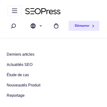
Aller au contenu
Accéder à la navigation
Démarrer
Rechercher
Mon panier
Derniers articles
Actualités SEO
Étude de cas
Nouveautés Produit
Reportage