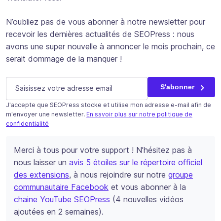
N’oubliez pas de vous abonner à notre newsletter pour
recevoir les dernières actualités de SEOPress : nous
avons une super nouvelle à annoncer le mois prochain, ce
serait dommage de la manquer !
Instagram
E-mail
(Nécessaire)
S'abonner
J'accepte que SEOPress stocke et utilise mon adresse e-mail afin de
Ce champ n’est utilisé qu’à des fins de validation et devrait
m'envoyer une newsletter.
En savoir plus sur notre politique de
confidentialité
S'abonner
Merci à tous pour votre support ! N’hésitez pas à
nous laisser un
avis 5 étoiles sur le répertoire officiel
des extensions
, à nous rejoindre sur notre
groupe
communautaire Facebook
et vous abonner à la
chaine YouTube SEOPress
(4 nouvelles vidéos
ajoutées en 2 semaines).