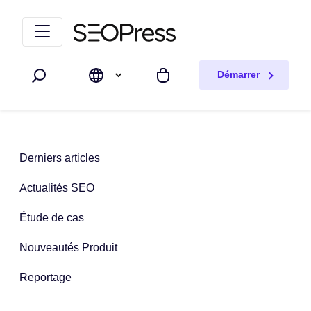
Aller au contenu
Accéder à la navigation
Démarrer
Rechercher
Mon panier
Derniers articles
Actualités SEO
Étude de cas
Nouveautés Produit
Reportage