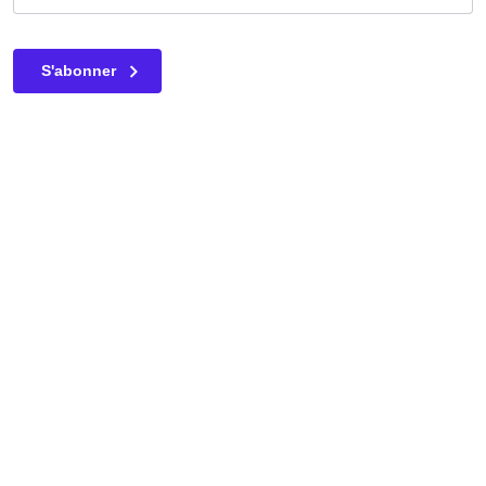
Ce champ n’est utilisé qu’à des fins de validation et devrait
S'abonner