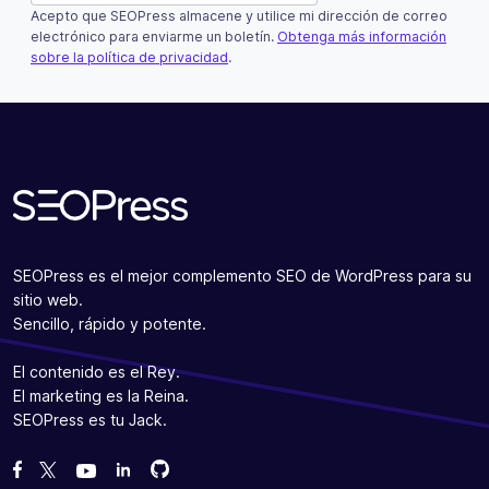
Acepto que SEOPress almacene y utilice mi dirección de correo
Este campo es un campo de validación y debe quedar si
electrónico para enviarme un boletín.
Obtenga más información
sobre la política de privacidad
.
Suscribir
SEOPress es el mejor complemento SEO de WordPress para su
sitio web.
Sencillo, rápido y potente.
El contenido es el Rey.
El marketing es la Reina.
SEOPress es tu Jack.
Bifurcanos en GitHub
Bifurcanos en GitHub
Danos like en Facebook
Síguenos en Twitter
Míranos en YouTube