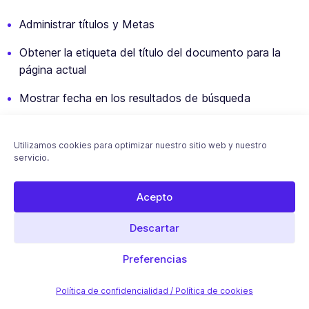
Administrar títulos y Metas
Obtener la etiqueta del título del documento para la
página actual
Mostrar fecha en los resultados de búsqueda
Lista de todos los metas de post y de término
generados por SEOPress
Utilizamos cookies para optimizar nuestro sitio web y nuestro
servicio.
Acepto
Migas de pan
Descartar
Filtrar la duración de la caché del mapa del sitio XML
Preferencias
Filtrar la lista de categorías/categorías de productos
Política de confidencialidad / Política de cookies
principales