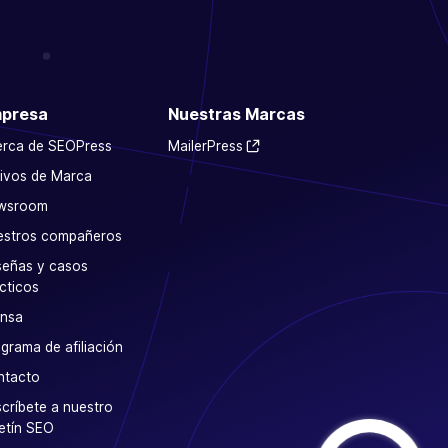
presa
Nuestras Marcas
erca de SEOPress
MailerPress
ivos de Marca
wsroom
estros compañeros
eñas y casos
cticos
ensa
grama de afiliación
ntacto
críbete a nuestro
etín SEO