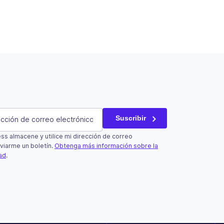
atorio)
Suscribir
s almacene y utilice mi dirección de correo
un campo de validación y debe quedar sin cambios.
viarme un boletín.
Obtenga más información sobre la
dad
.