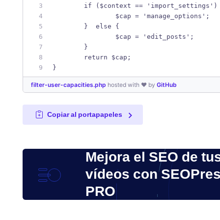
	if ($context == 'import_settings')
		$cap = 'manage_options';
	}  else {
		$cap = 'edit_posts';
	}
	return $cap;
}
filter-user-capacities.php
hosted with ❤ by
GitHub
Copiar al portapapeles
Mejora el SEO de tu
vídeos con SEOPre
PRO