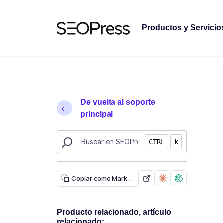
Saltar al contenido
Saltar a la navegación
Productos y Servicio
De vuelta al soporte
principal
Buscar recursos de SEOPress
CTRL
k
Copiar como Markdown
Producto relacionado, artículo
relacionado: