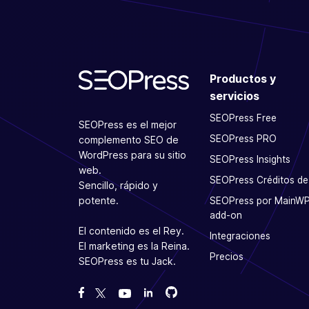
Productos y
servicios
SEOPress Free
SEOPress es el mejor
SEOPress PRO
complemento SEO de
WordPress para su sitio
SEOPress Insights
web.
SEOPress Créditos de
Sencillo, rápido y
potente.
SEOPress por MainW
add-on
El contenido es el Rey.
Integraciones
El marketing es la Reina.
Precios
SEOPress es tu Jack.
Bifurcanos en GitHub
Bifurcanos en GitHub
Danos like en Facebook
Síguenos en Twitter
Míranos en YouTube