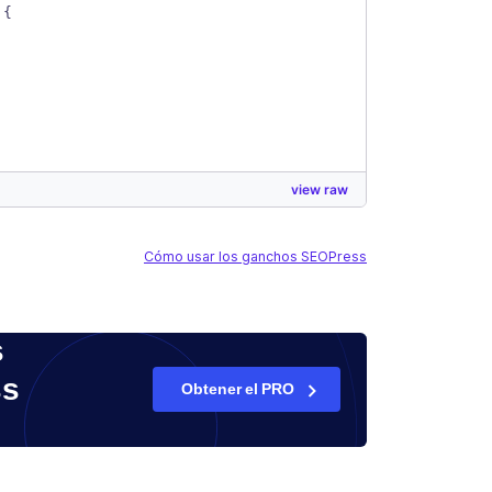
 {
view raw
Cómo usar los ganchos SEOPress
s
ss
Obtener el PRO