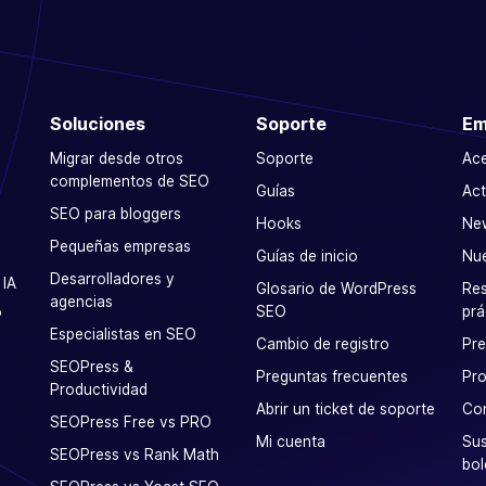
Soluciones
Soporte
Em
Migrar desde otros
Soporte
Ac
complementos de SEO
Guías
Act
SEO para bloggers
Hooks
Ne
Pequeñas empresas
Guías de inicio
Nu
Desarrolladores y
 IA
Glosario de WordPress
Res
agencias
SEO
prá
P
Especialistas en SEO
Cambio de registro
Pr
SEOPress &
Preguntas frecuentes
Pro
Productividad
Abrir un ticket de soporte
Co
SEOPress Free vs PRO
Mi cuenta
Sus
SEOPress vs Rank Math
bol