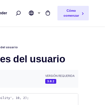
Cómo
eder
Buscar
Mi carrito
comenzar
 del usuario
des del usuario
VERSIÓN REQUERIDA
3.8.2
bility', 10, 2);