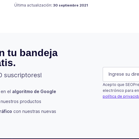
Publicado en
17 julio 2021
Última actualización:
30 septiembre 2021
n tu bandeja
tis.
Comments
E-mail
(Oblig
0 suscriptores!
Acepto que SEOPres
Este campo es 
electrónico para en
 en el
algoritmo de Google
política de privaci
nuestros productos
Suscribir
ráfico
con nuestras nuevas