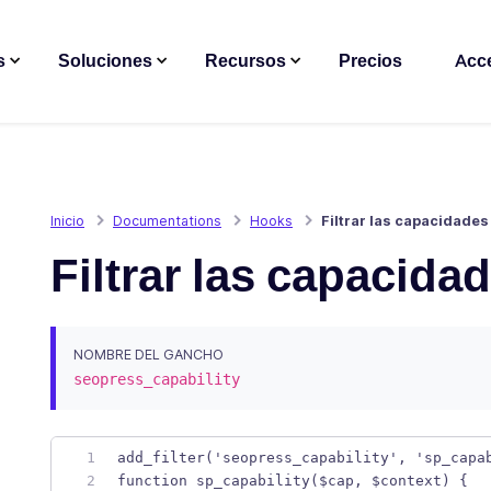
s
Soluciones
Recursos
Precios
Acc
Inicio
Documentations
Hooks
Filtrar las capacidades
Filtrar las capacida
NOMBRE DEL GANCHO
seopress_capability
add_filter('seopress_capability', 'sp_capa
function sp_capability($cap, $context) {