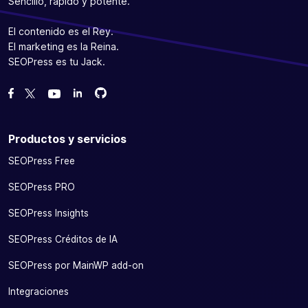
Sencillo, rápido y potente.
El contenido es el Rey.
El marketing es la Reina.
SEOPress es tu Jack.
Bifurcanos en GitHub
Bifurcanos en GitHub
Danos like en Facebook
Síguenos en Twitter
Míranos en YouTube
Productos y servicios
SEOPress Free
SEOPress PRO
SEOPress Insights
SEOPress Créditos de IA
SEOPress por MainWP add-on
Integraciones