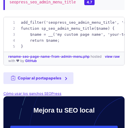
seopress_seo_admin_menu_title
4.7
add_filter('seopress_seo_admin_menu_title', 's
function sp_seo_admin_menu_title($name) {
    $name = __('my custom page name', 'your-te
    return $name;
}
rename-seo-page-name-from-admin-menu.php
hosted
view raw
with ❤ by
GitHub
Copiar al portapapeles
Cómo usar los ganchos SEOPress
Mejora tu SEO local