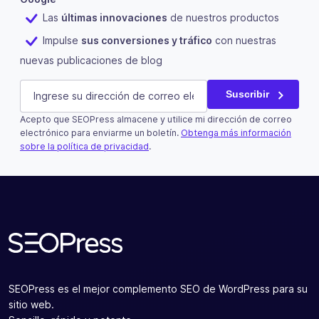
Las
últimas innovaciones
de nuestros productos
Impulse
sus conversiones y tráfico
con nuestras
nuevas publicaciones de blog
Instagram
E-mail
(Obligatorio)
Suscribir
Acepto que SEOPress almacene y utilice mi dirección de correo
Este campo es un campo de validación y debe quedar si
electrónico para enviarme un boletín.
Obtenga más información
sobre la política de privacidad
.
Suscribir
SEOPress es el mejor complemento SEO de WordPress para su
sitio web.