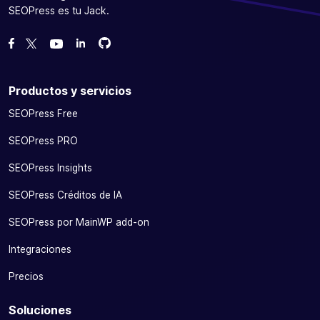
SEOPress es tu Jack.
Bifurcanos en GitHub
Bifurcanos en GitHub
Danos like en Facebook
Síguenos en Twitter
Míranos en YouTube
Productos y servicios
SEOPress Free
SEOPress PRO
SEOPress Insights
SEOPress Créditos de IA
SEOPress por MainWP add-on
Integraciones
Precios
Soluciones