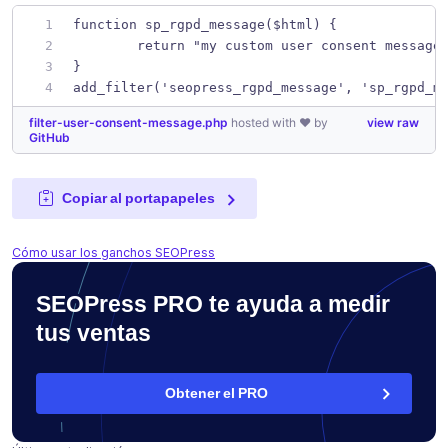
function sp_rgpd_message($html) { 
	return "my custom user consent message
}
add_filter('seopress_rgpd_message', 'sp_rgpd_m
filter-user-consent-message.php
hosted with ❤ by
view raw
GitHub
Copiar al portapapeles
Cómo usar los ganchos SEOPress
SEOPress PRO te ayuda a medir
tus ventas
Obtener el PRO