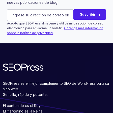
nuevas publicaciones de blog
Instagram
E-mail
(Obligatorio)
Suscribir
Acepto que SEOPress almacene y utilice mi dirección de correo
Este campo es un campo de validación y debe quedar si
electrónico para enviarme un boletín.
Obtenga más información
sobre la política de privacidad
.
Suscribir
SEOPress es el mejor complemento SEO de WordPress para su
sitio web.
Sencillo, rápido y potente.
El contenido es el Rey.
El marketing es la Reina.