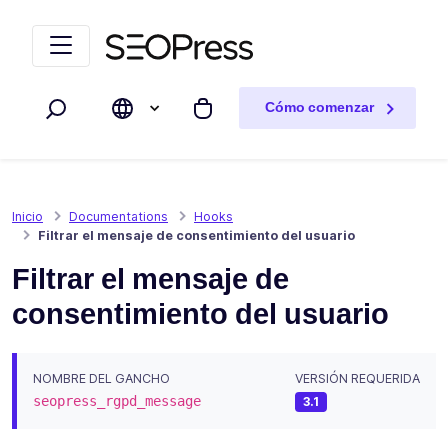
Saltar al contenido
Saltar a la navegación
Cómo comenzar
Buscar
Mi carrito
Inicio
Documentations
Hooks
Filtrar el mensaje de consentimiento del usuario
Filtrar el mensaje de
consentimiento del usuario
NOMBRE DEL GANCHO
VERSIÓN REQUERIDA
seopress_rgpd_message
3.1