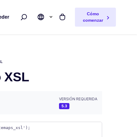
Cómo
eder
Buscar
Mi carrito
comenzar
SL
io XSL
VERSIÓN REQUERIDA
5.3
temaps_xsl');