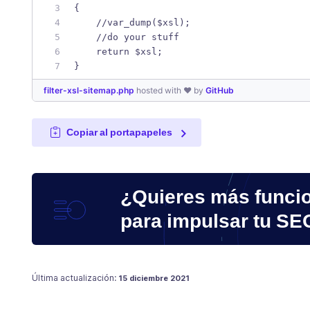
{
    //var_dump($xsl);
    //do your stuff
    return $xsl;
}
filter-xsl-sitemap.php
hosted with ❤ by
GitHub
Copiar al portapapeles
¿Quieres más funci
para impulsar tu SE
Publicado en
15 diciembre 2021
Última actualización:
15 diciembre 2021