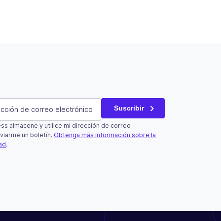
atorio)
Suscribir
s almacene y utilice mi dirección de correo
un campo de validación y debe quedar sin cambios.
viarme un boletín.
Obtenga más información sobre la
dad
.