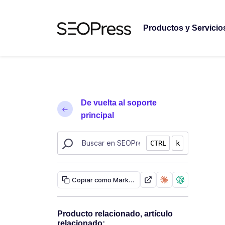
Saltar al contenido
Saltar a la navegación
Productos y Servicio
De vuelta al soporte
principal
Buscar recursos de SEOPress
CTRL
k
Copiar como Markdown
Producto relacionado, artículo
relacionado: