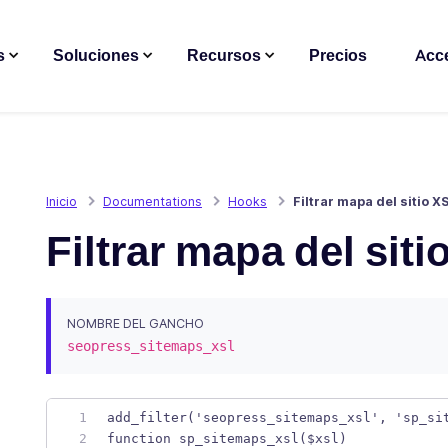
s
Soluciones
Recursos
Precios
Acc
Inicio
Documentations
Hooks
Filtrar mapa del sitio X
Filtrar mapa del sit
NOMBRE DEL GANCHO
seopress_sitemaps_xsl
add_filter('seopress_sitemaps_xsl', 'sp_si
function sp_sitemaps_xsl($xsl)