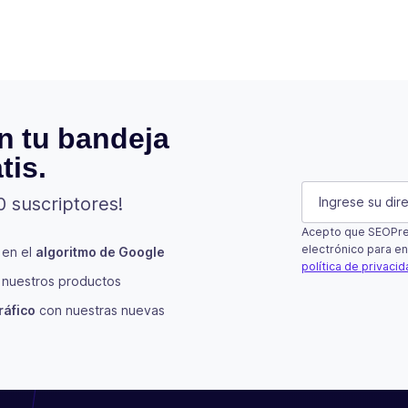
n tu bandeja
tis.
URL
E-mail
(Oblig
0 suscriptores!
Acepto que SEOPres
Este campo es 
electrónico para en
 en el
algoritmo de Google
política de privaci
nuestros productos
Suscribir
ráfico
con nuestras nuevas