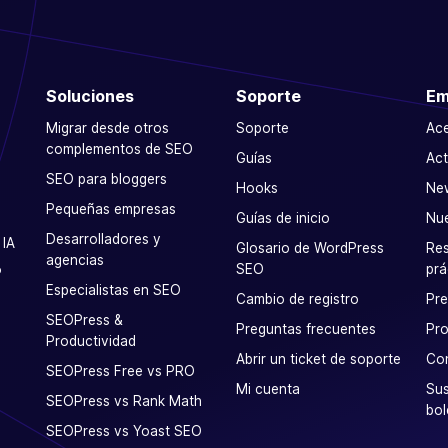
Soluciones
Soporte
Em
Migrar desde otros
Soporte
Ac
complementos de SEO
Guías
Act
SEO para bloggers
Hooks
Ne
Pequeñas empresas
Guías de inicio
Nu
Desarrolladores y
 IA
Glosario de WordPress
Res
agencias
SEO
prá
P
Especialistas en SEO
Cambio de registro
Pr
SEOPress &
Preguntas frecuentes
Pro
Productividad
Abrir un ticket de soporte
Co
SEOPress Free vs PRO
Mi cuenta
Sus
SEOPress vs Rank Math
bol
SEOPress vs Yoast SEO