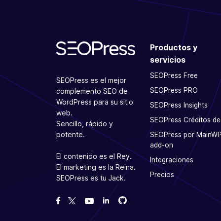
Productos y
servicios
SEOPress Free
SEOPress es el mejor
SEOPress PRO
complemento SEO de
WordPress para su sitio
SEOPress Insights
web.
SEOPress Créditos de
Sencillo, rápido y
potente.
SEOPress por MainW
add-on
El contenido es el Rey.
Integraciones
El marketing es la Reina.
Precios
SEOPress es tu Jack.
Bifurcanos en GitHub
Bifurcanos en GitHub
Danos like en Facebook
Síguenos en Twitter
Míranos en YouTube