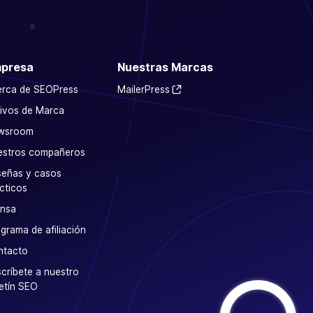
presa
Nuestras Marcas
erca de SEOPress
MailerPress
ivos de Marca
wsroom
estros compañeros
eñas y casos
cticos
ensa
grama de afiliación
ntacto
críbete a nuestro
etín SEO