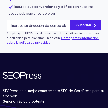
Impulse
sus conversiones y tráfico
con nuestras
nuevas publicaciones de blog
Email
E-mail
(Obligatorio)
Suscribir
Acepto que SEOPress almacene y utilice mi dirección de correo
Este campo es un campo de validación y debe quedar si
electrónico para enviarme un boletín.
Obtenga más información
sobre la política de privacidad
.
Suscribir
SEOPress es el mejor complemento SEO de WordPress para su
sitio web.
Sencillo, rápido y potente.