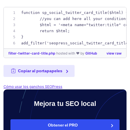
function sp_social_twitter_card_title($html) {
	//you can add here all your conditions
	$html = '<meta name="twitter:title" co
	return $html;
}
add_filter('seopress_social_twitter_card_title
filter-twitter-card-title.php
hosted with ❤ by
GitHub
view raw
Copiar al portapapeles
Cómo usar los ganchos SEOPress
Mejora tu SEO local
Obtener el PRO