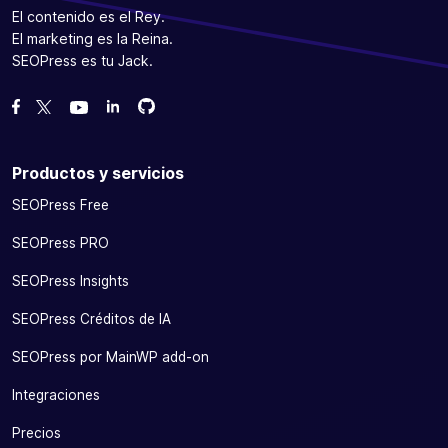
El contenido es el Rey.
El marketing es la Reina.
SEOPress es tu Jack.
Bifurcanos en GitHub
Bifurcanos en GitHub
Danos like en Facebook
Síguenos en Twitter
Míranos en YouTube
Productos y servicios
SEOPress Free
SEOPress PRO
SEOPress Insights
SEOPress Créditos de IA
SEOPress por MainWP add-on
Integraciones
Precios