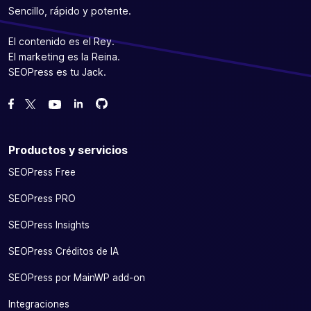
Sencillo, rápido y potente.
El contenido es el Rey.
El marketing es la Reina.
SEOPress es tu Jack.
Bifurcanos en GitHub
Bifurcanos en GitHub
Danos like en Facebook
Síguenos en Twitter
Míranos en YouTube
Productos y servicios
SEOPress Free
SEOPress PRO
SEOPress Insights
SEOPress Créditos de IA
SEOPress por MainWP add-on
Integraciones