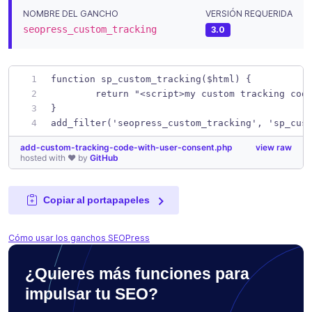
NOMBRE DEL GANCHO
VERSIÓN REQUERIDA
seopress_custom_tracking
3.0
function sp_custom_tracking($html) { 
	return "<script>my custom tracking cod
}
add_filter('seopress_custom_tracking', 'sp_cus
add-custom-tracking-code-with-user-consent.php
view raw
hosted with ❤ by
GitHub
Copiar al portapapeles
Cómo usar los ganchos SEOPress
¿Quieres más funciones para
impulsar tu SEO?