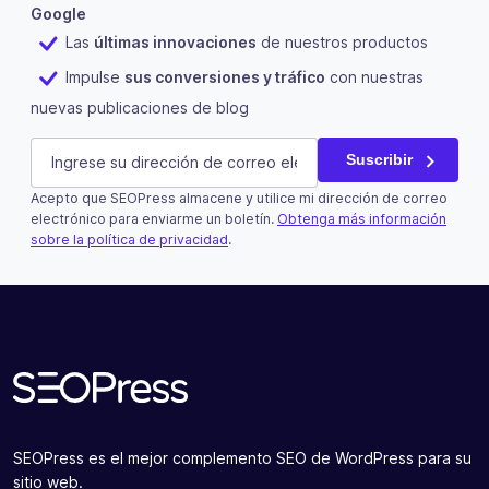
Google
Las
últimas innovaciones
de nuestros productos
Impulse
sus conversiones y tráfico
con nuestras
nuevas publicaciones de blog
Comments
E-mail
(Obligatorio)
Suscribir
Acepto que SEOPress almacene y utilice mi dirección de correo
Este campo es un campo de validación y debe quedar si
electrónico para enviarme un boletín.
Obtenga más información
sobre la política de privacidad
.
Suscribir
SEOPress es el mejor complemento SEO de WordPress para su
sitio web.